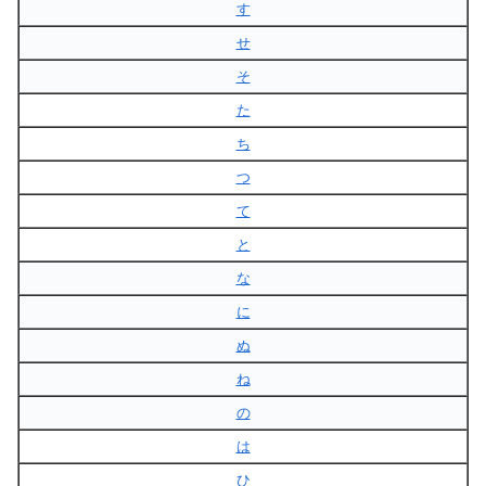
す
せ
そ
た
ち
つ
て
と
な
に
ぬ
ね
の
は
ひ