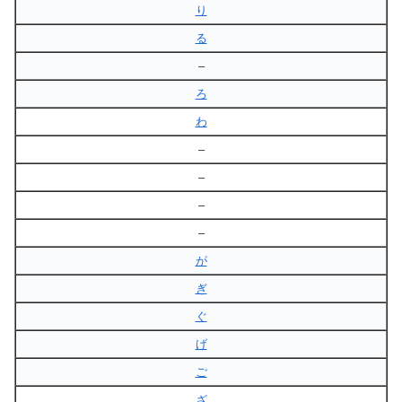
り
る
–
ろ
わ
–
–
–
–
が
ぎ
ぐ
げ
ご
ざ