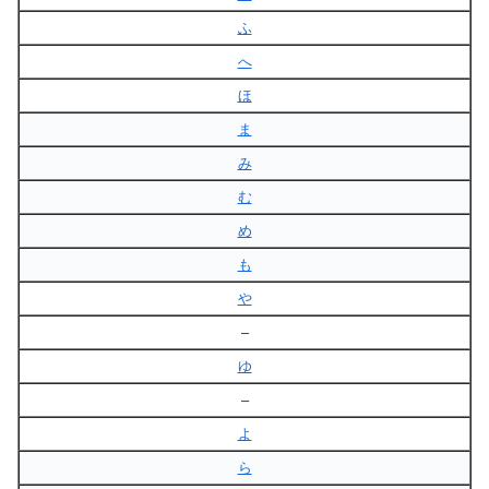
ふ
へ
ほ
ま
み
む
め
も
や
–
ゆ
–
よ
ら