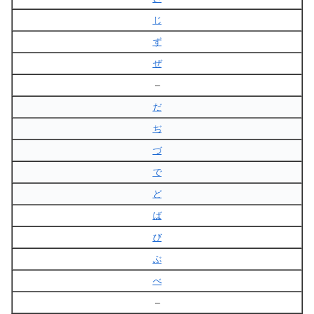
じ
ず
ぜ
–
だ
ぢ
づ
で
ど
ば
び
ぶ
べ
–