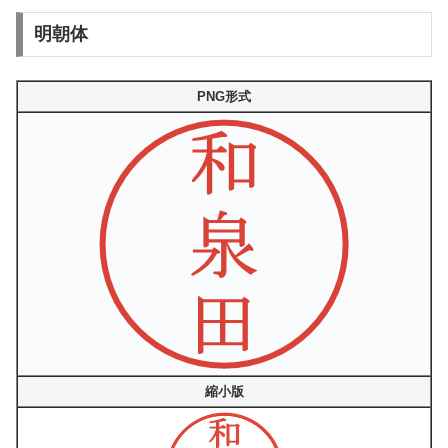
明朝体
PNG形式
縮小版