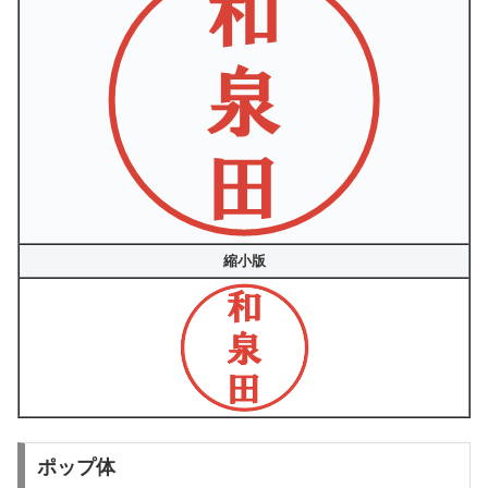
縮小版
ポップ体