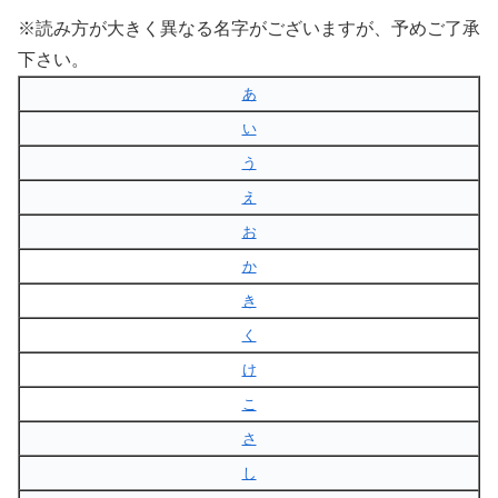
※読み方が大きく異なる名字がございますが、予めご了承
下さい。
あ
い
う
え
お
か
き
く
け
こ
さ
し