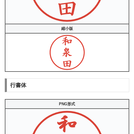
縮小版
行書体
PNG形式