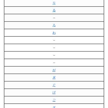
り
る
–
ろ
わ
–
–
–
–
が
ぎ
ぐ
げ
ご
ざ