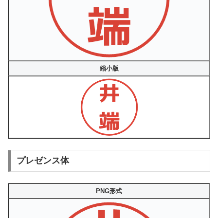
縮小版
プレゼンス体
PNG形式