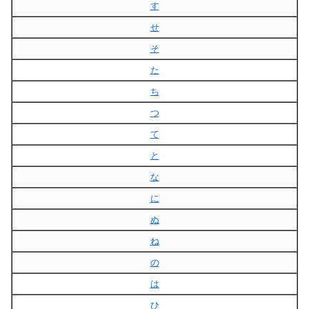
す
せ
そ
た
ち
つ
て
と
な
に
ぬ
ね
の
は
ひ