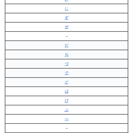
じ
ず
ぜ
–
だ
ぢ
づ
で
ど
ば
び
ぶ
べ
–