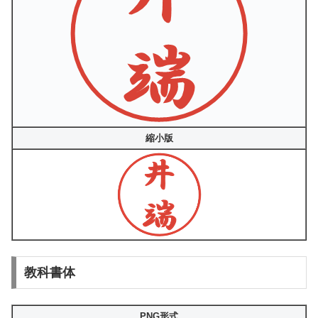
縮小版
教科書体
PNG形式