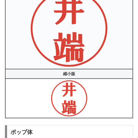
縮小版
ポップ体