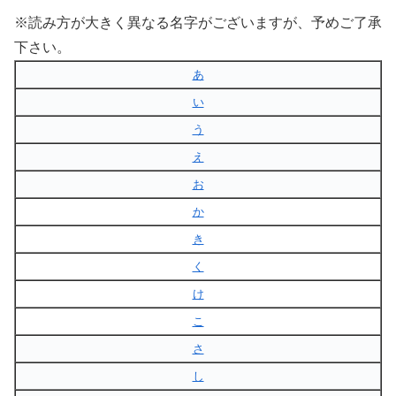
※読み方が大きく異なる名字がございますが、予めご了承
下さい。
あ
い
う
え
お
か
き
く
け
こ
さ
し