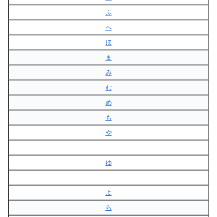
ふ
へ
ほ
ま
み
む
め
も
や
–
ゆ
–
よ
ら