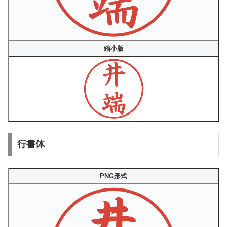
縮小版
行書体
PNG形式