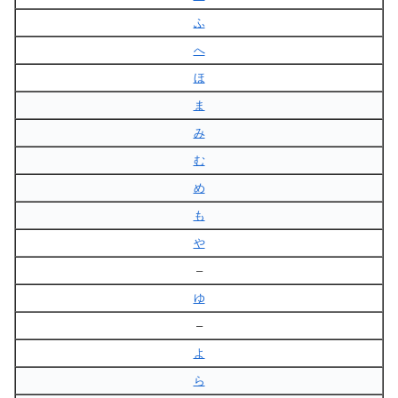
ふ
へ
ほ
ま
み
む
め
も
や
–
ゆ
–
よ
ら