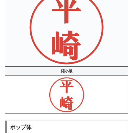
縮小版
ポップ体