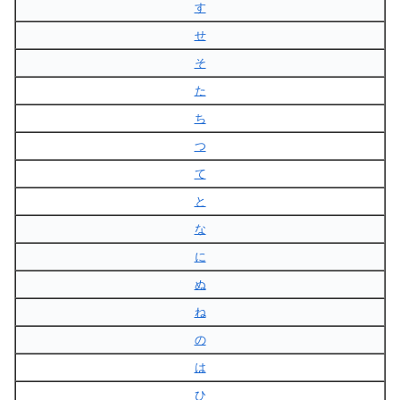
す
せ
そ
た
ち
つ
て
と
な
に
ぬ
ね
の
は
ひ