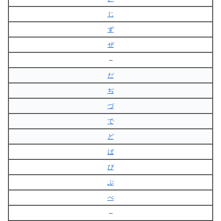
じ
ず
ぜ
–
だ
ぢ
づ
で
ど
ば
び
ぶ
べ
–