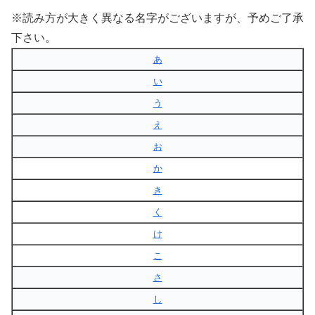
※読み方が大きく異なる名字がございますが、予めご了承
下さい。
あ
い
う
え
お
か
き
く
け
こ
さ
し