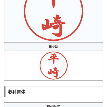
縮小版
教科書体
PNG形式