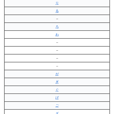
り
る
–
ろ
わ
–
–
–
–
が
ぎ
ぐ
げ
ご
ざ