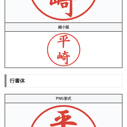
縮小版
行書体
PNG形式