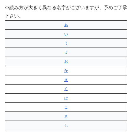
※読み方が大きく異なる名字がございますが、予めご了承
下さい。
あ
い
う
え
お
か
き
く
け
こ
さ
し