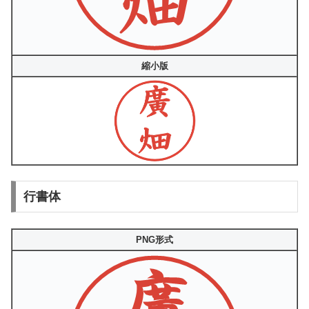
縮小版
行書体
PNG形式