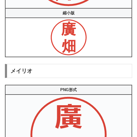
縮小版
メイリオ
PNG形式