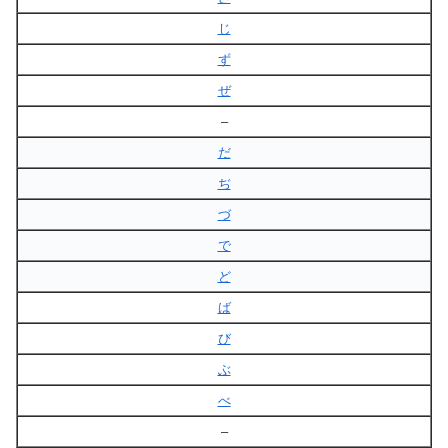
じ
ず
ぜ
–
だ
ぢ
づ
で
ど
ば
び
ぶ
べ
–