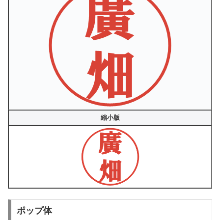
縮小版
ポップ体