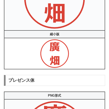
縮小版
プレゼンス体
PNG形式