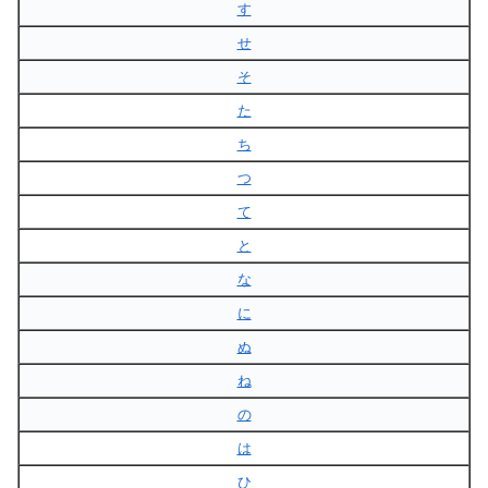
す
せ
そ
た
ち
つ
て
と
な
に
ぬ
ね
の
は
ひ