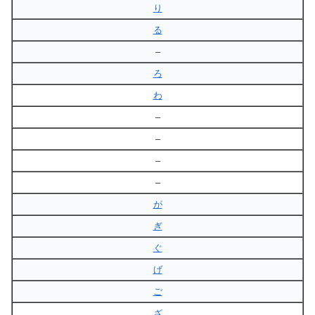
り
る
–
ろ
わ
–
–
–
–
が
ぎ
ぐ
げ
ご
ざ