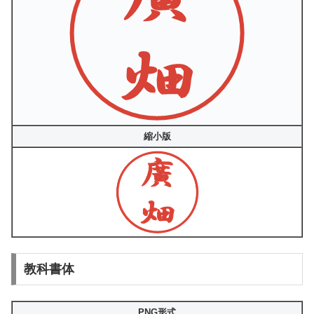
縮小版
教科書体
PNG形式