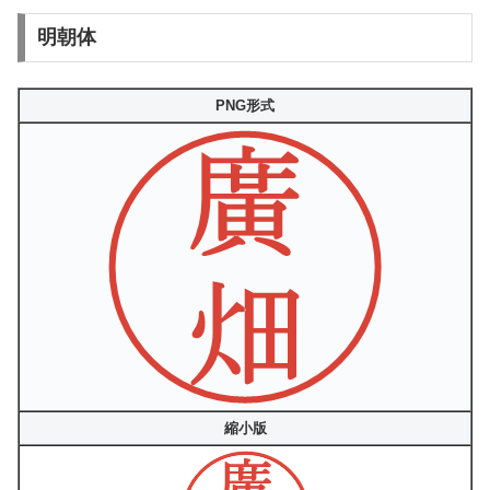
明朝体
PNG形式
縮小版