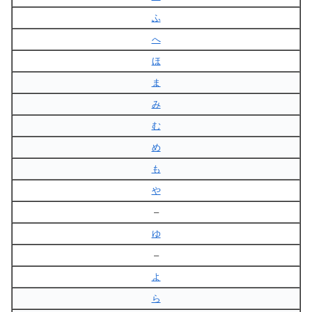
ふ
へ
ほ
ま
み
む
め
も
や
–
ゆ
–
よ
ら