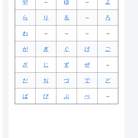
や
–
ゆ
–
よ
ら
り
る
–
ろ
わ
–
–
–
–
が
ぎ
ぐ
げ
ご
ざ
じ
ず
ぜ
–
だ
ぢ
づ
で
ど
ば
び
ぶ
べ
–