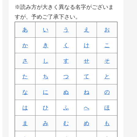
※読み方が大きく異なる名字がございま
すが、予めご了承下さい。
あ
い
う
え
お
か
き
く
け
こ
さ
し
す
せ
そ
た
ち
つ
て
と
な
に
ぬ
ね
の
は
ひ
ふ
へ
ほ
ま
み
む
め
も