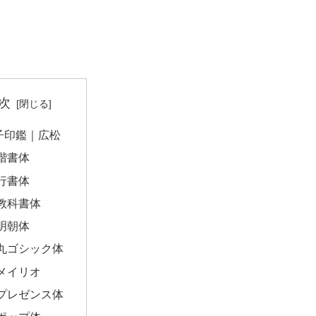
次
子印鑑｜広松
楷書体
行書体
教科書体
明朝体
丸ゴシック体
メイリオ
プレゼンス体