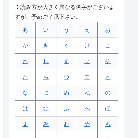
※読み方が大きく異なる名字がございま
すが、予めご了承下さい。
あ
い
う
え
お
か
き
く
け
こ
さ
し
す
せ
そ
た
ち
つ
て
と
な
に
ぬ
ね
の
は
ひ
ふ
へ
ほ
ま
み
む
め
も