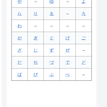
や
–
ゆ
–
よ
ら
り
る
–
ろ
わ
–
–
–
–
が
ぎ
ぐ
げ
ご
ざ
じ
ず
ぜ
–
だ
ぢ
づ
で
ど
ば
び
ぶ
べ
–