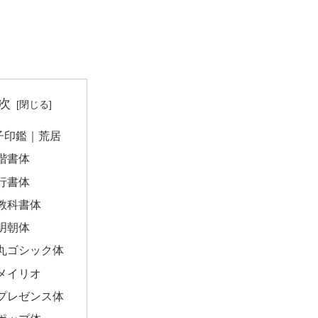
次
子印鑑｜荒居
楷書体
行書体
教科書体
明朝体
丸ゴシック体
メイリオ
プレゼンス体