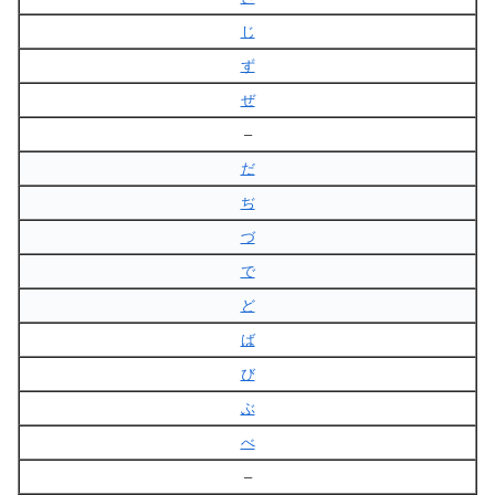
じ
ず
ぜ
–
だ
ぢ
づ
で
ど
ば
び
ぶ
べ
–