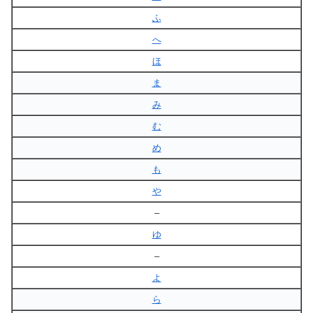
ふ
へ
ほ
ま
み
む
め
も
や
–
ゆ
–
よ
ら