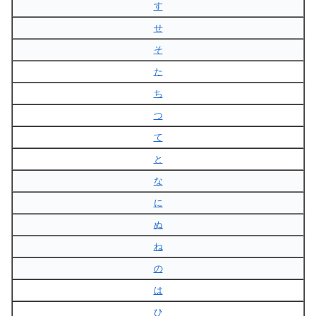
す
せ
そ
た
ち
つ
て
と
な
に
ぬ
ね
の
は
ひ