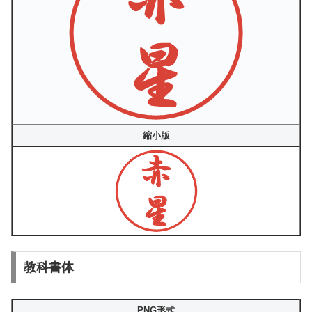
縮小版
教科書体
PNG形式