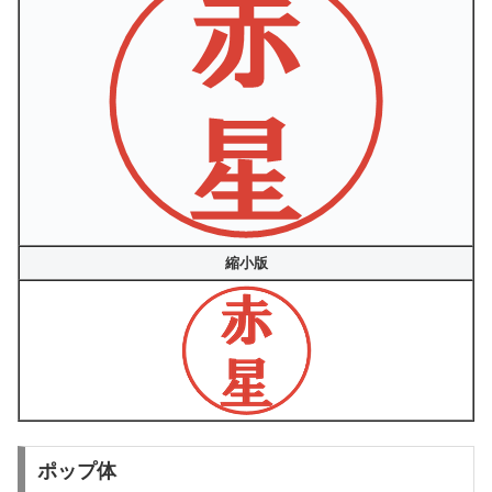
縮小版
ポップ体