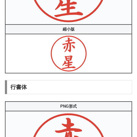
縮小版
行書体
PNG形式