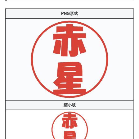
PNG形式
縮小版