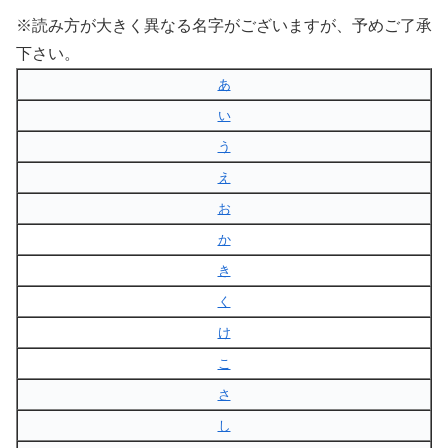
※読み方が大きく異なる名字がございますが、予めご了承
下さい。
あ
い
う
え
お
か
き
く
け
こ
さ
し