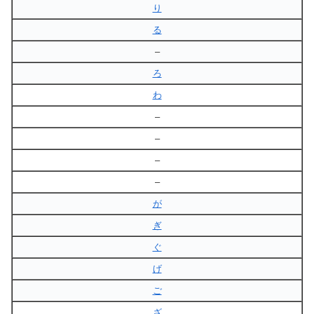
り
る
–
ろ
わ
–
–
–
–
が
ぎ
ぐ
げ
ご
ざ