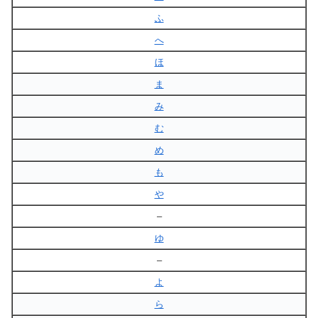
ふ
へ
ほ
ま
み
む
め
も
や
–
ゆ
–
よ
ら