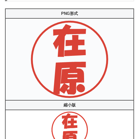
PNG形式
縮小版