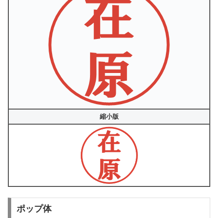
縮小版
ポップ体