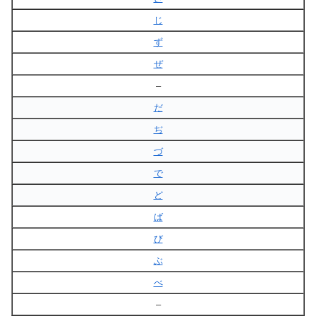
じ
ず
ぜ
–
だ
ぢ
づ
で
ど
ば
び
ぶ
べ
–