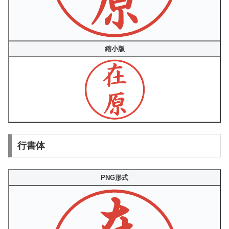
縮小版
行書体
PNG形式