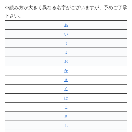
※読み方が大きく異なる名字がございますが、予めご了承
下さい。
あ
い
う
え
お
か
き
く
け
こ
さ
し