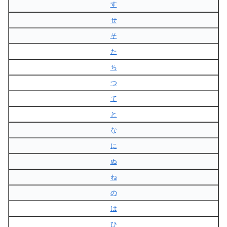
す
せ
そ
た
ち
つ
て
と
な
に
ぬ
ね
の
は
ひ