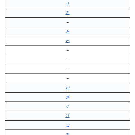
り
る
–
ろ
わ
–
–
–
–
が
ぎ
ぐ
げ
ご
ざ