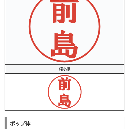
縮小版
ポップ体