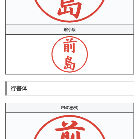
縮小版
行書体
PNG形式