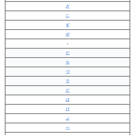
ざ
じ
ず
ぜ
–
だ
ぢ
づ
で
ど
ば
び
ぶ
べ