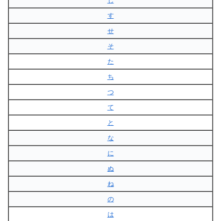
し
す
せ
そ
た
ち
つ
て
と
な
に
ぬ
ね
の
は