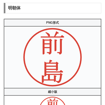
明朝体
PNG形式
縮小版