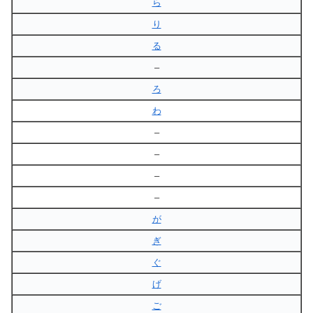
ら
り
る
–
ろ
わ
–
–
–
–
が
ぎ
ぐ
げ
ご