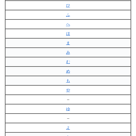
ひ
ふ
へ
ほ
ま
み
む
め
も
や
–
ゆ
–
よ