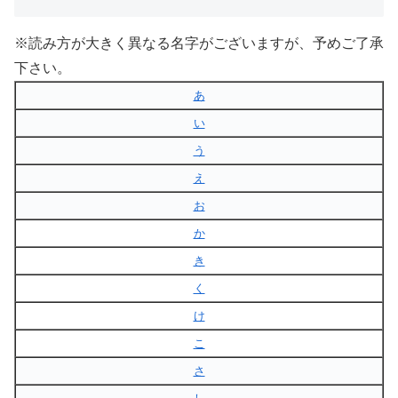
※読み方が大きく異なる名字がございますが、予めご了承
下さい。
あ
い
う
え
お
か
き
く
け
こ
さ