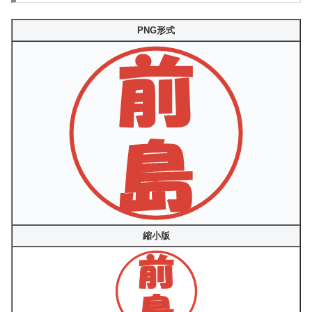
PNG形式
縮小版