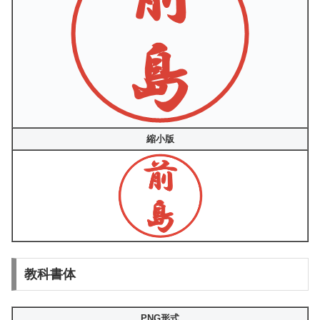
縮小版
教科書体
PNG形式