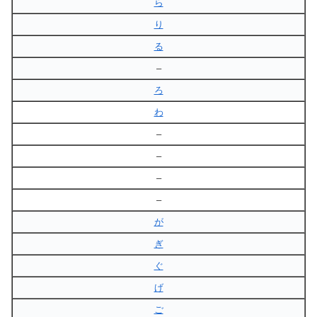
ら
り
る
–
ろ
わ
–
–
–
–
が
ぎ
ぐ
げ
ご