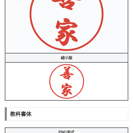
縮小版
教科書体
PNG形式