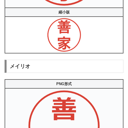
縮小版
メイリオ
PNG形式