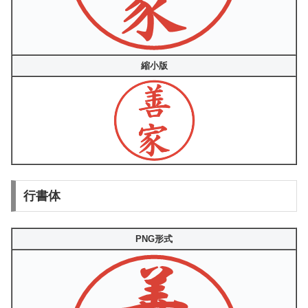
縮小版
行書体
PNG形式