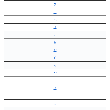
ひ
ふ
へ
ほ
ま
み
む
め
も
や
–
ゆ
–
よ