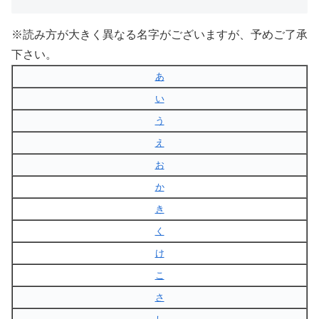
※読み方が大きく異なる名字がございますが、予めご了承
下さい。
あ
い
う
え
お
か
き
く
け
こ
さ