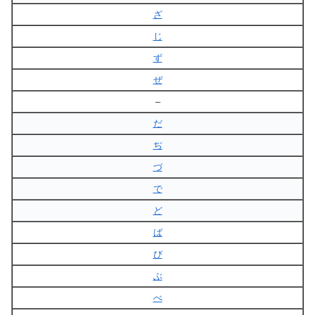
ざ
じ
ず
ぜ
–
だ
ぢ
づ
で
ど
ば
び
ぶ
べ