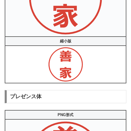
縮小版
プレゼンス体
PNG形式