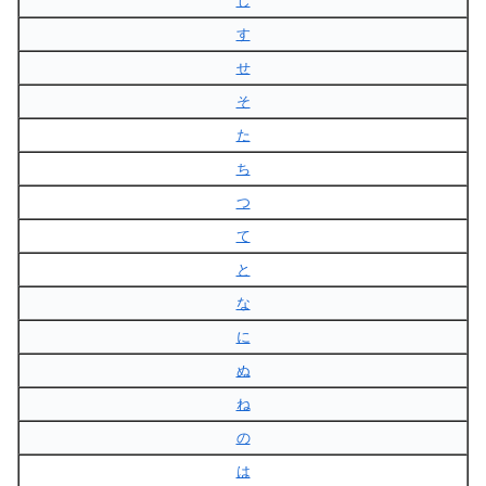
し
す
せ
そ
た
ち
つ
て
と
な
に
ぬ
ね
の
は