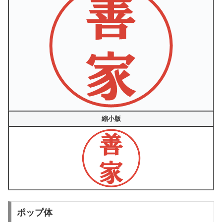
縮小版
ポップ体