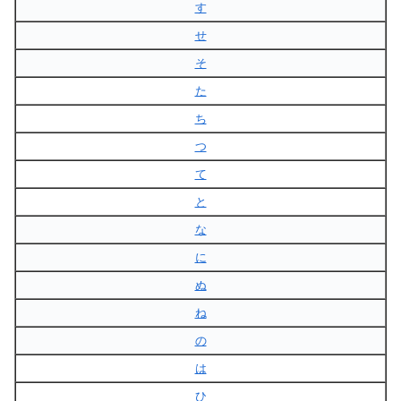
す
せ
そ
た
ち
つ
て
と
な
に
ぬ
ね
の
は
ひ