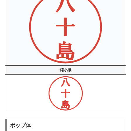
縮小版
ポップ体