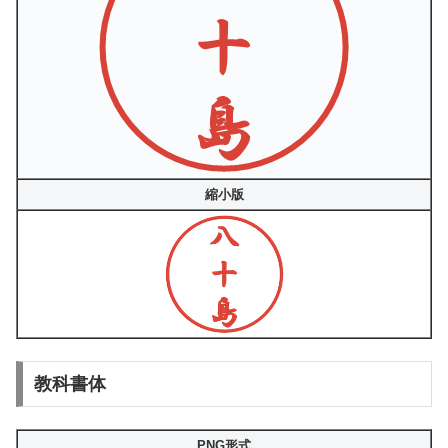
縮小版
教科書体
PNG形式