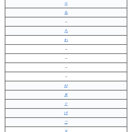
り
る
–
ろ
わ
–
–
–
–
が
ぎ
ぐ
げ
ご
ざ