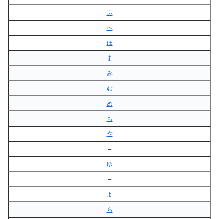
ふ
へ
ほ
ま
み
む
め
も
や
–
ゆ
–
よ
ら