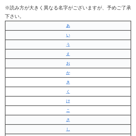
※読み方が大きく異なる名字がございますが、予めご了承
下さい。
あ
い
う
え
お
か
き
く
け
こ
さ
し