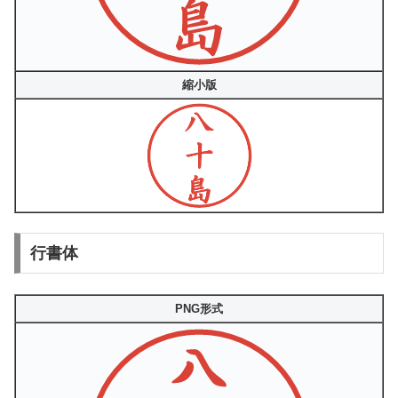
縮小版
行書体
PNG形式