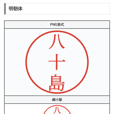
明朝体
PNG形式
縮小版