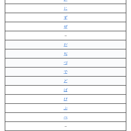
じ
ず
ぜ
–
だ
ぢ
づ
で
ど
ば
び
ぶ
べ
–