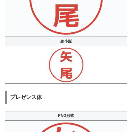
縮小版
プレゼンス体
PNG形式