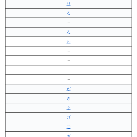
り
る
–
ろ
わ
–
–
–
–
が
ぎ
ぐ
げ
ご
ざ