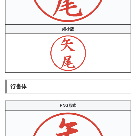
縮小版
行書体
PNG形式