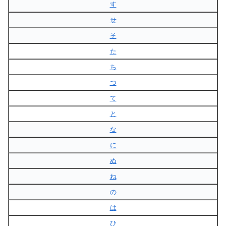
す
せ
そ
た
ち
つ
て
と
な
に
ぬ
ね
の
は
ひ