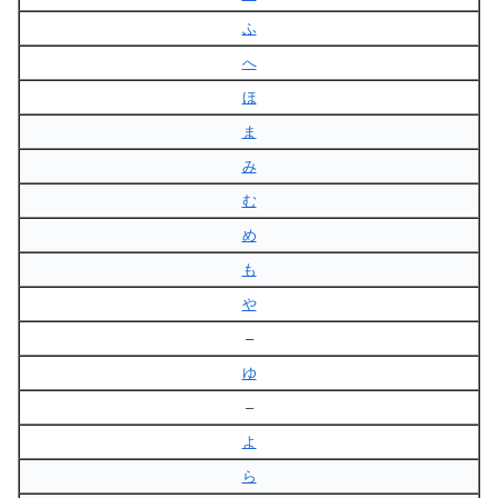
ふ
へ
ほ
ま
み
む
め
も
や
–
ゆ
–
よ
ら