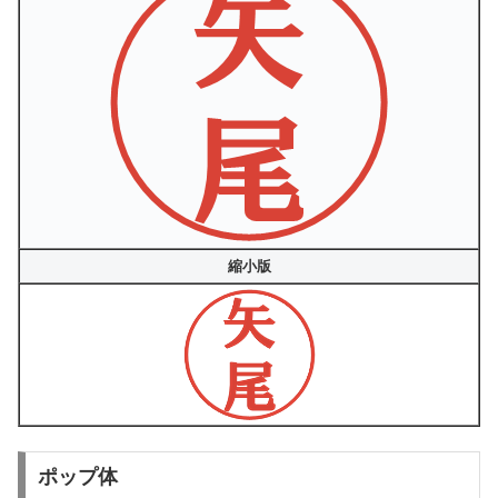
縮小版
ポップ体