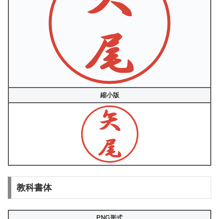
縮小版
教科書体
PNG形式