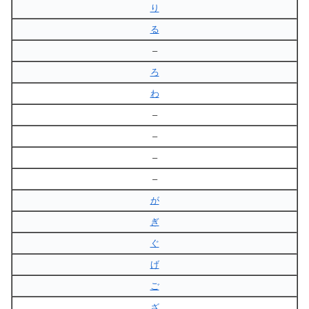
り
る
–
ろ
わ
–
–
–
–
が
ぎ
ぐ
げ
ご
ざ