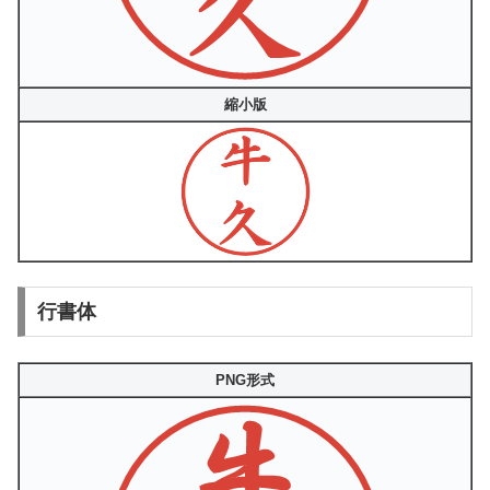
縮小版
行書体
PNG形式