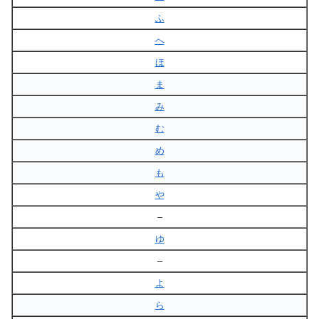
ふ
へ
ほ
ま
み
む
め
も
や
–
ゆ
–
よ
ら