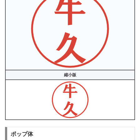
縮小版
ポップ体