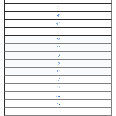
じ
ず
ぜ
–
だ
ぢ
づ
で
ど
ば
び
ぶ
べ
–