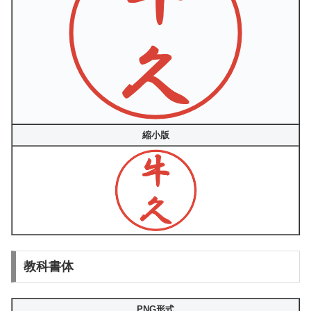
縮小版
教科書体
PNG形式