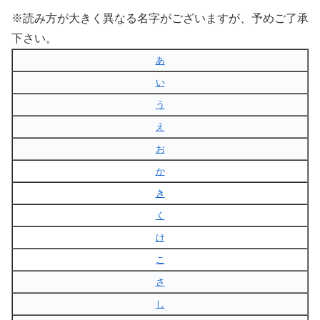
※読み方が大きく異なる名字がございますが、予めご了承
下さい。
あ
い
う
え
お
か
き
く
け
こ
さ
し