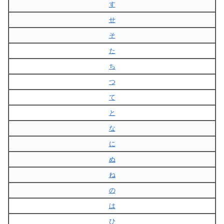
す
せ
そ
た
ち
つ
て
と
な
に
ぬ
ね
の
は
ひ