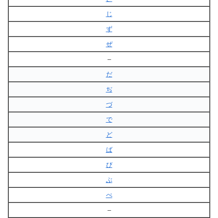
じ
ず
ぜ
–
だ
ぢ
づ
で
ど
ば
び
ぶ
べ
–