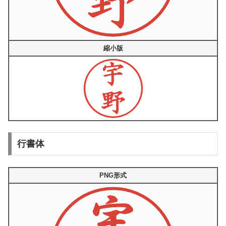
縮小版
行書体
PNG形式