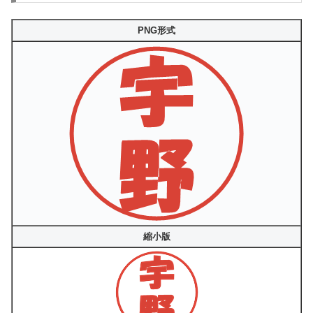
PNG形式
縮小版