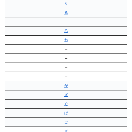
り
る
–
ろ
わ
–
–
–
–
が
ぎ
ぐ
げ
ご
ざ