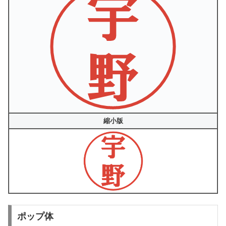
縮小版
ポップ体