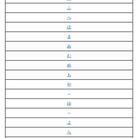
ふ
へ
ほ
ま
み
む
め
も
や
–
ゆ
–
よ
ら