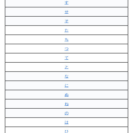
す
せ
そ
た
ち
つ
て
と
な
に
ぬ
ね
の
は
ひ