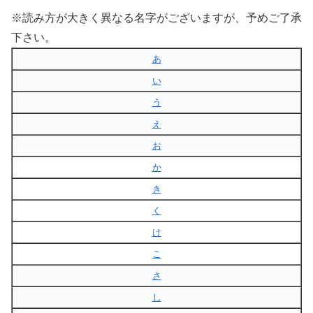
※読み方が大きく異なる名字がございますが、予めご了承
下さい。
あ
い
う
え
お
か
き
く
け
こ
さ
し