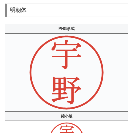
明朝体
PNG形式
縮小版