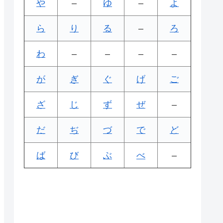
や
–
ゆ
–
よ
ら
り
る
–
ろ
わ
–
–
–
–
が
ぎ
ぐ
げ
ご
ざ
じ
ず
ぜ
–
だ
ぢ
づ
で
ど
ば
び
ぶ
べ
–