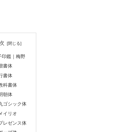
次
子印鑑｜梅野
楷書体
行書体
教科書体
明朝体
丸ゴシック体
メイリオ
プレゼンス体