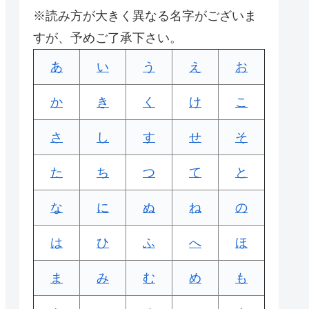
※読み方が大きく異なる名字がございま
すが、予めご了承下さい。
あ
い
う
え
お
か
き
く
け
こ
さ
し
す
せ
そ
た
ち
つ
て
と
な
に
ぬ
ね
の
は
ひ
ふ
へ
ほ
ま
み
む
め
も