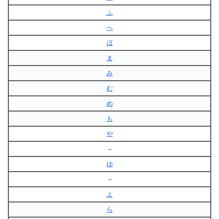
ふ
へ
ほ
ま
み
む
め
も
や
–
ゆ
–
よ
ら