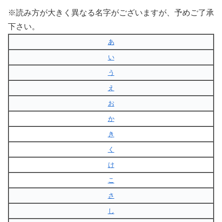
※読み方が大きく異なる名字がございますが、予めご了承
下さい。
あ
い
う
え
お
か
き
く
け
こ
さ
し