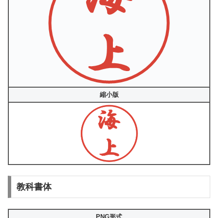
縮小版
教科書体
PNG形式