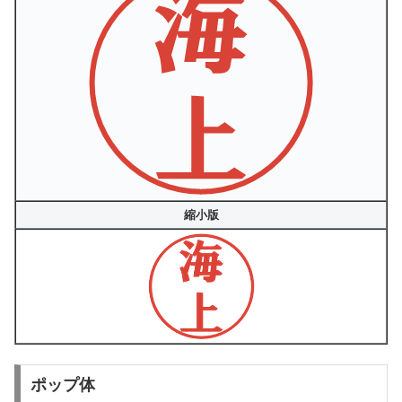
縮小版
ポップ体