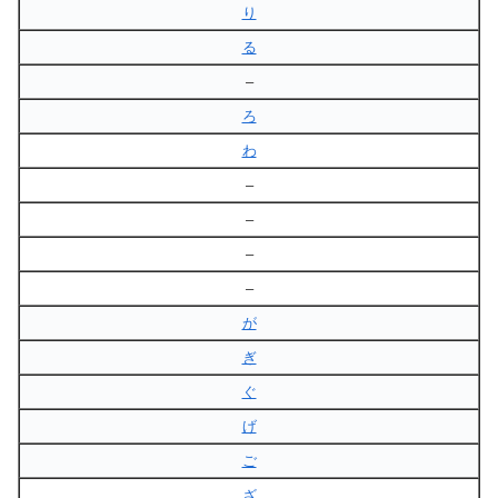
り
る
–
ろ
わ
–
–
–
–
が
ぎ
ぐ
げ
ご
ざ