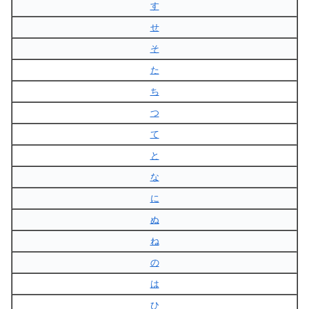
す
せ
そ
た
ち
つ
て
と
な
に
ぬ
ね
の
は
ひ