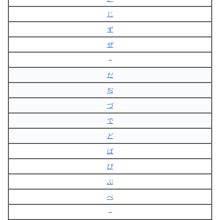
じ
ず
ぜ
–
だ
ぢ
づ
で
ど
ば
び
ぶ
べ
–