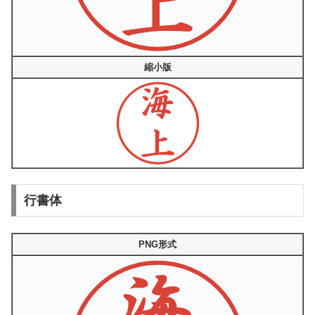
縮小版
行書体
PNG形式