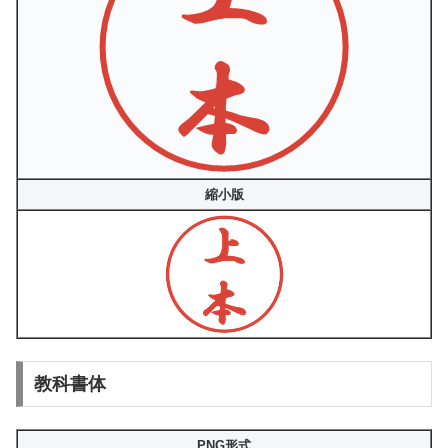
縮小版
教科書体
PNG形式