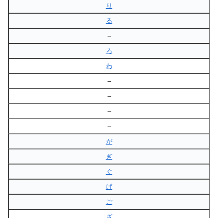
り
る
–
ろ
わ
–
–
–
–
が
ぎ
ぐ
げ
ご
ざ