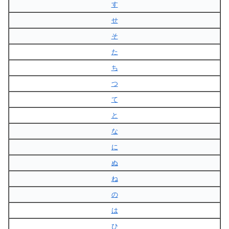
す
せ
そ
た
ち
つ
て
と
な
に
ぬ
ね
の
は
ひ