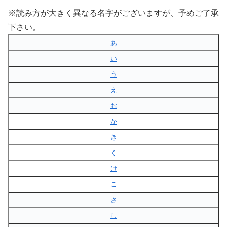
※読み方が大きく異なる名字がございますが、予めご了承
下さい。
あ
い
う
え
お
か
き
く
け
こ
さ
し