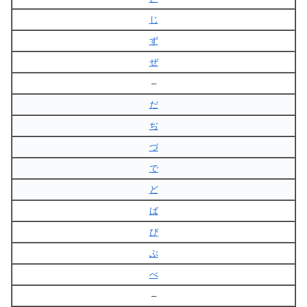
じ
ず
ぜ
–
だ
ぢ
づ
で
ど
ば
び
ぶ
べ
–