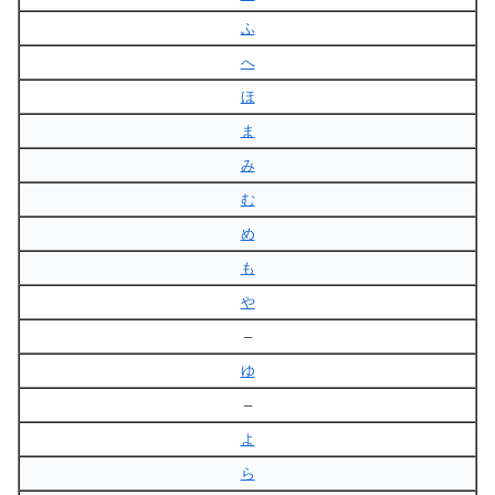
ふ
へ
ほ
ま
み
む
め
も
や
–
ゆ
–
よ
ら