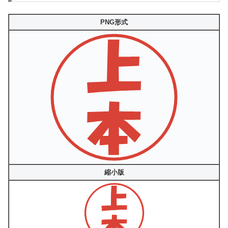
PNG形式
縮小版