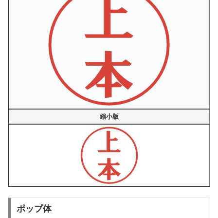
縮小版
ポップ体