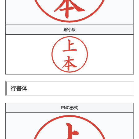
縮小版
行書体
PNG形式