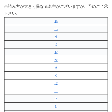
※読み方が大きく異なる名字がございますが、予めご了承
下さい。
あ
い
う
え
お
か
き
く
け
こ
さ
し