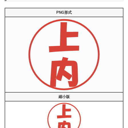
PNG形式
縮小版