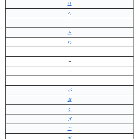
り
る
–
ろ
わ
–
–
–
–
が
ぎ
ぐ
げ
ご
ざ