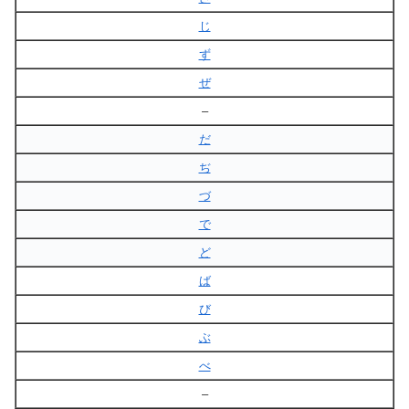
じ
ず
ぜ
–
だ
ぢ
づ
で
ど
ば
び
ぶ
べ
–