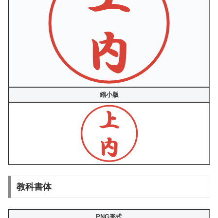
縮小版
教科書体
PNG形式