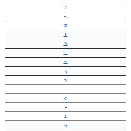
ふ
へ
ほ
ま
み
む
め
も
や
–
ゆ
–
よ
ら