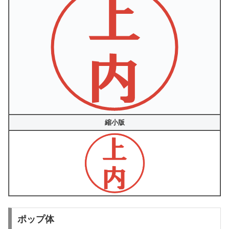
縮小版
ポップ体