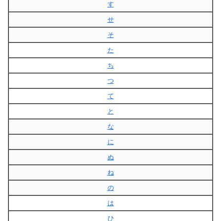
す
せ
そ
た
ち
つ
て
と
な
に
ぬ
ね
の
は
ひ