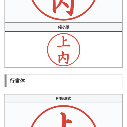
縮小版
行書体
PNG形式