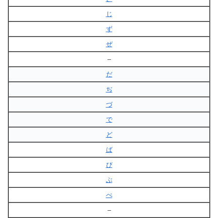
じ
ず
ぜ
–
だ
ぢ
づ
で
ど
ば
び
ぶ
べ
–