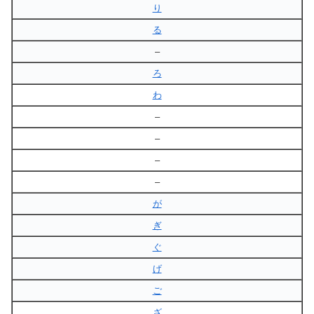
り
る
–
ろ
わ
–
–
–
–
が
ぎ
ぐ
げ
ご
ざ