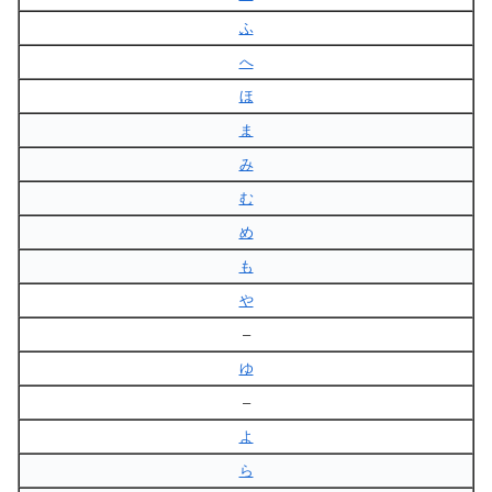
ふ
へ
ほ
ま
み
む
め
も
や
–
ゆ
–
よ
ら