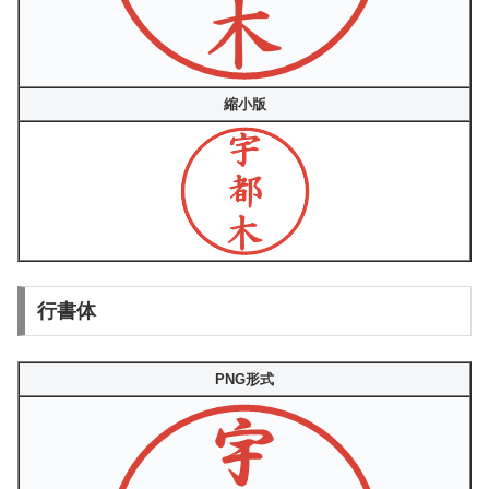
縮小版
行書体
PNG形式