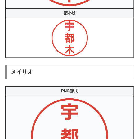
縮小版
メイリオ
PNG形式