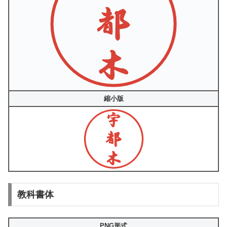
縮小版
教科書体
PNG形式