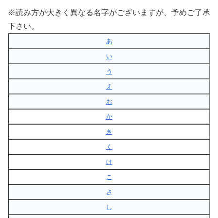
※読み方が大きく異なる名字がございますが、予めご了承
下さい。
あ
い
う
え
お
か
き
く
け
こ
さ
し