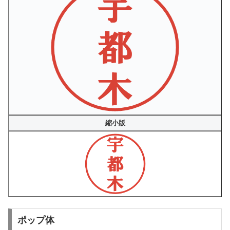
縮小版
ポップ体