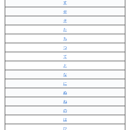
す
せ
そ
た
ち
つ
て
と
な
に
ぬ
ね
の
は
ひ