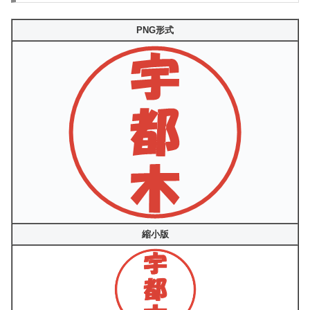
PNG形式
縮小版