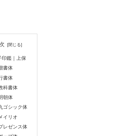
次
子印鑑｜上保
楷書体
行書体
教科書体
明朝体
丸ゴシック体
メイリオ
プレゼンス体