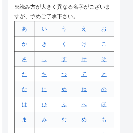
※読み方が大きく異なる名字がございま
すが、予めご了承下さい。
あ
い
う
え
お
か
き
く
け
こ
さ
し
す
せ
そ
た
ち
つ
て
と
な
に
ぬ
ね
の
は
ひ
ふ
へ
ほ
ま
み
む
め
も