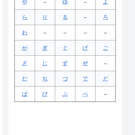
や
–
ゆ
–
よ
ら
り
る
–
ろ
わ
–
–
–
–
が
ぎ
ぐ
げ
ご
ざ
じ
ず
ぜ
–
だ
ぢ
づ
で
ど
ば
び
ぶ
べ
–