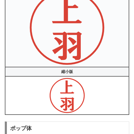
縮小版
ポップ体