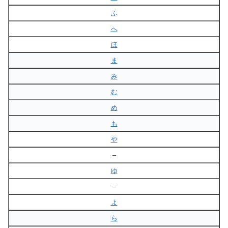
ふ
へ
ほ
ま
み
む
め
も
や
–
ゆ
–
よ
ら