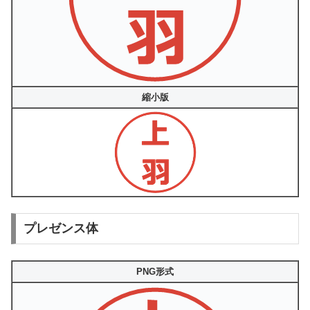
縮小版
プレゼンス体
PNG形式