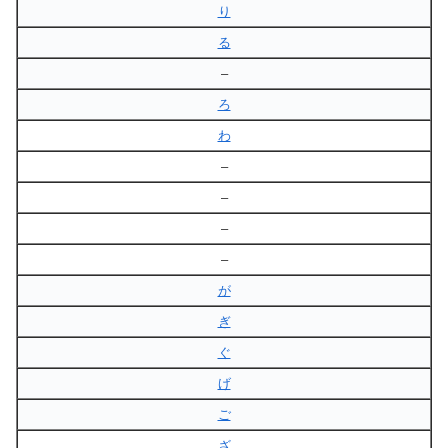
り
る
–
ろ
わ
–
–
–
–
が
ぎ
ぐ
げ
ご
ざ