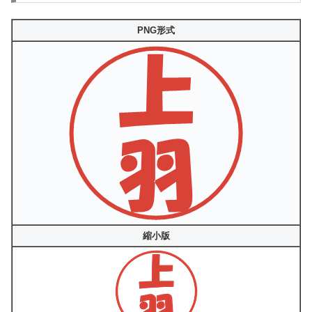
PNG形式
縮小版