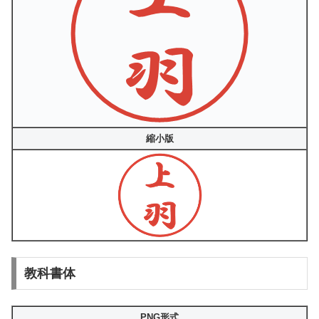
縮小版
教科書体
PNG形式