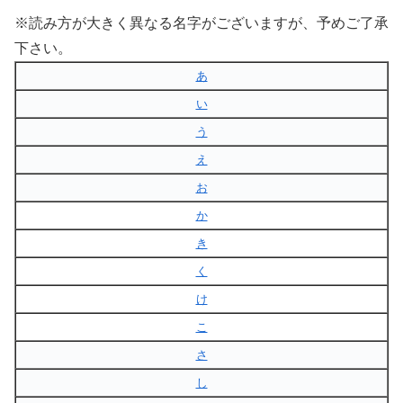
※読み方が大きく異なる名字がございますが、予めご了承
下さい。
あ
い
う
え
お
か
き
く
け
こ
さ
し