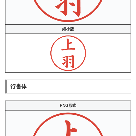
縮小版
行書体
PNG形式