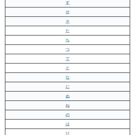
す
せ
そ
た
ち
つ
て
と
な
に
ぬ
ね
の
は
ひ