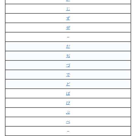
じ
ず
ぜ
–
だ
ぢ
づ
で
ど
ば
び
ぶ
べ
–