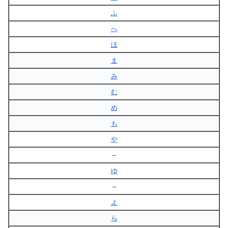
ふ
へ
ほ
ま
み
む
め
も
や
–
ゆ
–
よ
ら