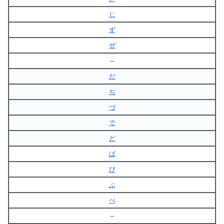
じ
ず
ぜ
–
だ
ぢ
づ
で
ど
ば
び
ぶ
べ
–