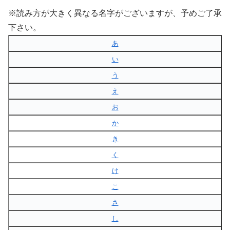
※読み方が大きく異なる名字がございますが、予めご了承
下さい。
あ
い
う
え
お
か
き
く
け
こ
さ
し