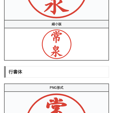
縮小版
行書体
PNG形式