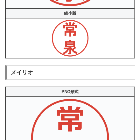
縮小版
メイリオ
PNG形式