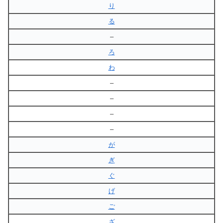
り
る
–
ろ
わ
–
–
–
–
が
ぎ
ぐ
げ
ご
ざ