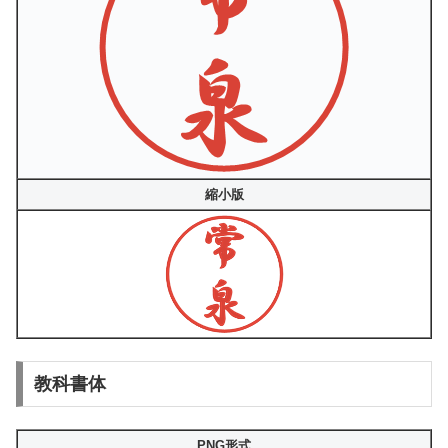
縮小版
教科書体
PNG形式