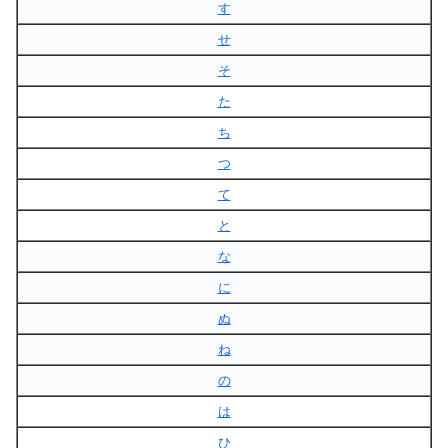
す
せ
そ
た
ち
つ
て
と
な
に
ぬ
ね
の
は
ひ