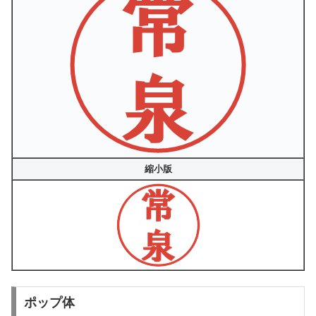
縮小版
ポップ体