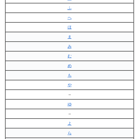
ふ
へ
ほ
ま
み
む
め
も
や
–
ゆ
–
よ
ら