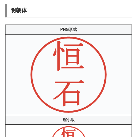
明朝体
PNG形式
縮小版