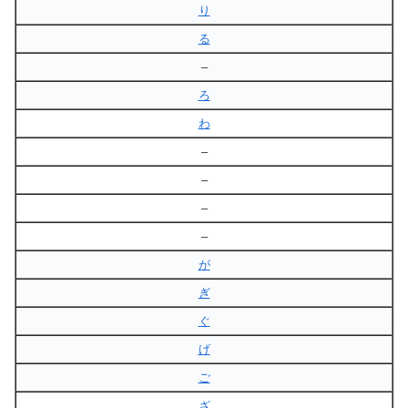
り
る
–
ろ
わ
–
–
–
–
が
ぎ
ぐ
げ
ご
ざ