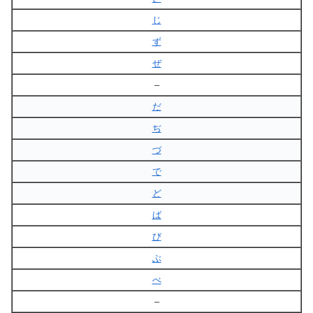
じ
ず
ぜ
–
だ
ぢ
づ
で
ど
ば
び
ぶ
べ
–