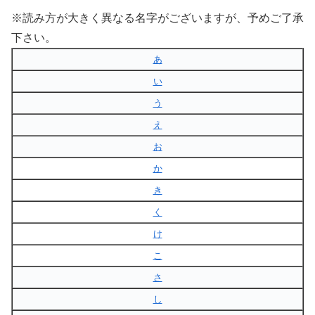
※読み方が大きく異なる名字がございますが、予めご了承
下さい。
あ
い
う
え
お
か
き
く
け
こ
さ
し