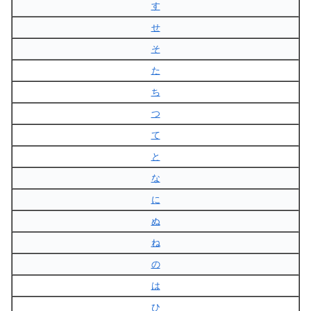
す
せ
そ
た
ち
つ
て
と
な
に
ぬ
ね
の
は
ひ