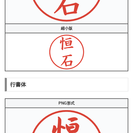
縮小版
行書体
PNG形式