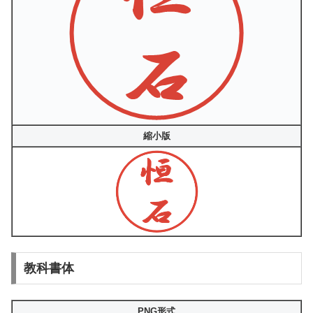
縮小版
教科書体
PNG形式