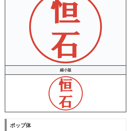
縮小版
ポップ体