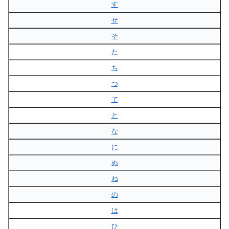
す
せ
そ
た
ち
つ
て
と
な
に
ぬ
ね
の
は
ひ