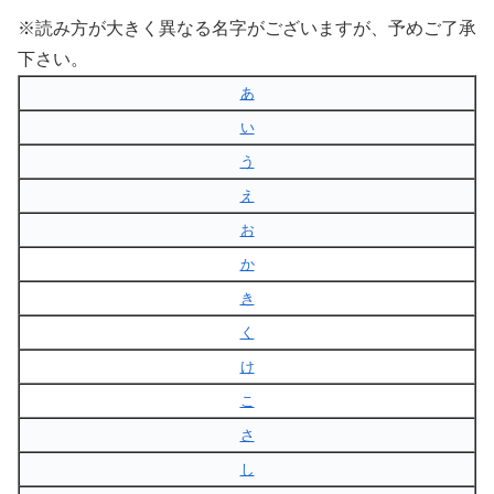
※読み方が大きく異なる名字がございますが、予めご了承
下さい。
あ
い
う
え
お
か
き
く
け
こ
さ
し