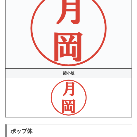
縮小版
ポップ体