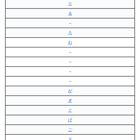
り
る
–
ろ
わ
–
–
–
–
が
ぎ
ぐ
げ
ご
ざ