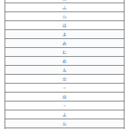
ふ
へ
ほ
ま
み
む
め
も
や
–
ゆ
–
よ
ら