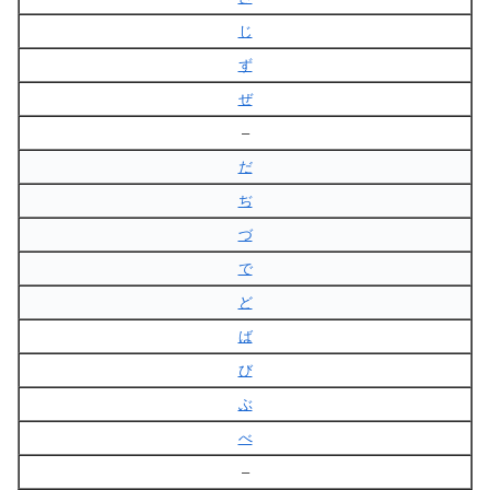
じ
ず
ぜ
–
だ
ぢ
づ
で
ど
ば
び
ぶ
べ
–