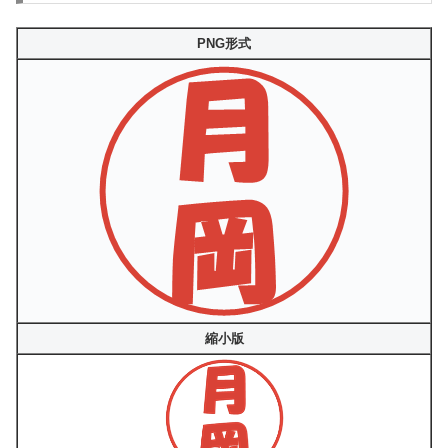
PNG形式
縮小版