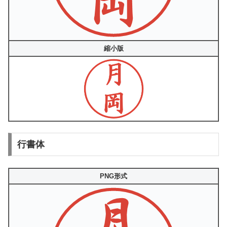
縮小版
行書体
PNG形式