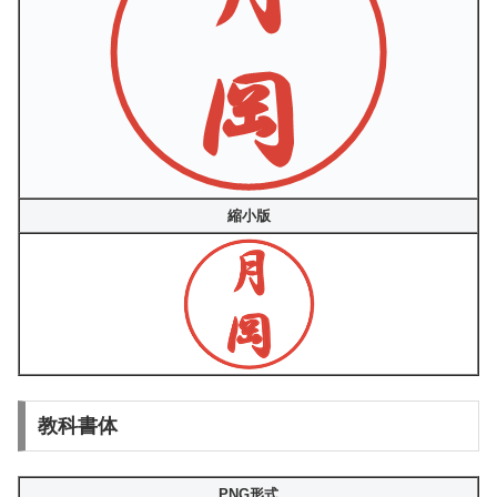
縮小版
教科書体
PNG形式