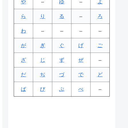
や
–
ゆ
–
よ
ら
り
る
–
ろ
わ
–
–
–
–
が
ぎ
ぐ
げ
ご
ざ
じ
ず
ぜ
–
だ
ぢ
づ
で
ど
ば
び
ぶ
べ
–