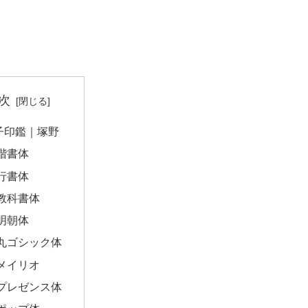
次
子印鑑｜塚野
楷書体
行書体
教科書体
明朝体
丸ゴシック体
メイリオ
プレゼンス体