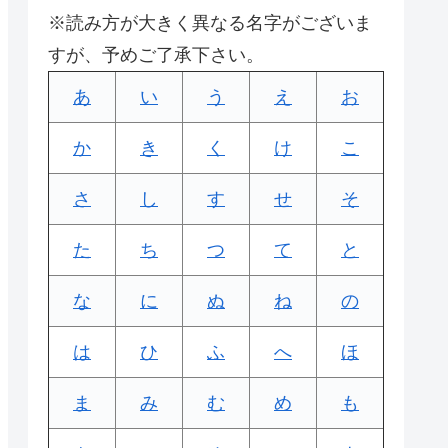
※読み方が大きく異なる名字がございま
すが、予めご了承下さい。
あ
い
う
え
お
か
き
く
け
こ
さ
し
す
せ
そ
た
ち
つ
て
と
な
に
ぬ
ね
の
は
ひ
ふ
へ
ほ
ま
み
む
め
も