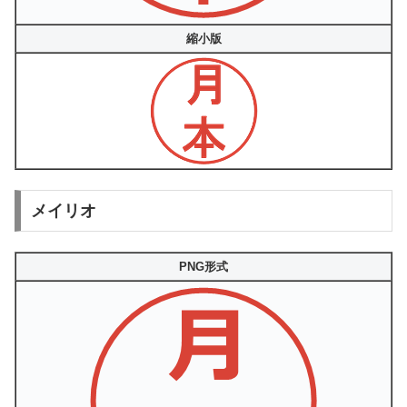
縮小版
メイリオ
PNG形式