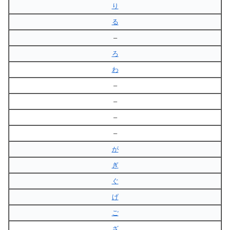
り
る
–
ろ
わ
–
–
–
–
が
ぎ
ぐ
げ
ご
ざ