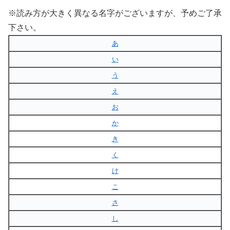
※読み方が大きく異なる名字がございますが、予めご了承
下さい。
あ
い
う
え
お
か
き
く
け
こ
さ
し