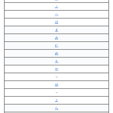
ふ
へ
ほ
ま
み
む
め
も
や
–
ゆ
–
よ
ら