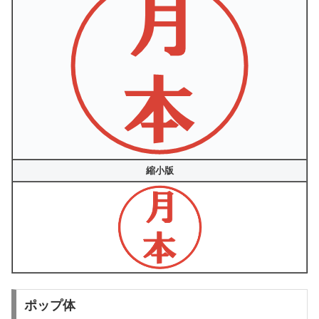
縮小版
ポップ体