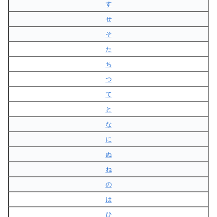
す
せ
そ
た
ち
つ
て
と
な
に
ぬ
ね
の
は
ひ