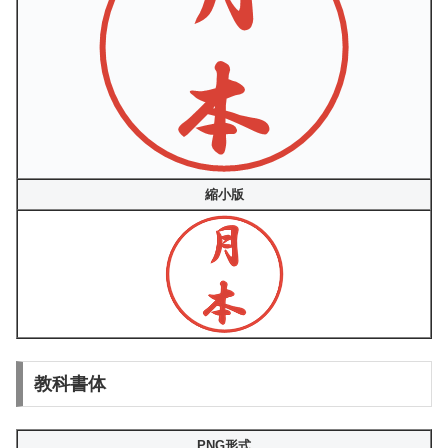
縮小版
教科書体
PNG形式