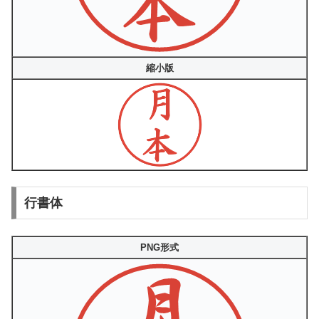
縮小版
行書体
PNG形式