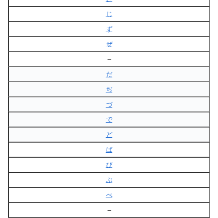
じ
ず
ぜ
–
だ
ぢ
づ
で
ど
ば
び
ぶ
べ
–