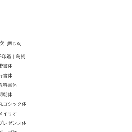
次
子印鑑｜鳥飼
楷書体
行書体
教科書体
明朝体
丸ゴシック体
メイリオ
プレゼンス体