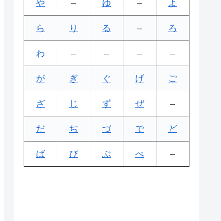
や
–
ゆ
–
よ
ら
り
る
–
ろ
わ
–
–
–
–
が
ぎ
ぐ
げ
ご
ざ
じ
ず
ぜ
–
だ
ぢ
づ
で
ど
ば
び
ぶ
べ
–