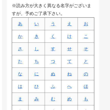
※読み方が大きく異なる名字がございま
すが、予めご了承下さい。
あ
い
う
え
お
か
き
く
け
こ
さ
し
す
せ
そ
た
ち
つ
て
と
な
に
ぬ
ね
の
は
ひ
ふ
へ
ほ
ま
み
む
め
も