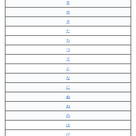
す
せ
そ
た
ち
つ
て
と
な
に
ぬ
ね
の
は
ひ