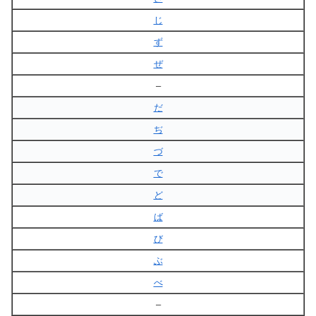
じ
ず
ぜ
–
だ
ぢ
づ
で
ど
ば
び
ぶ
べ
–