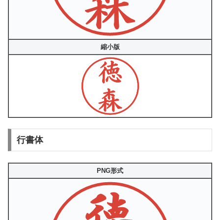
縮小版
行書体
PNG形式