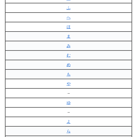
ふ
へ
ほ
ま
み
む
め
も
や
–
ゆ
–
よ
ら