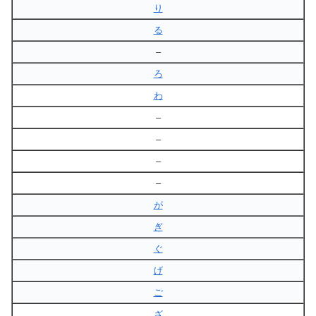
り
る
–
ろ
わ
–
–
–
–
が
ぎ
ぐ
げ
ご
ざ