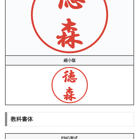
縮小版
教科書体
PNG形式