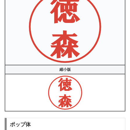
縮小版
ポップ体