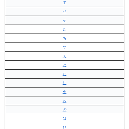
す
せ
そ
た
ち
つ
て
と
な
に
ぬ
ね
の
は
ひ