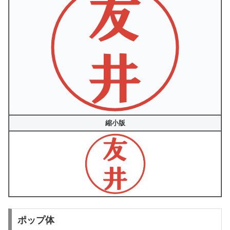
縮小版
ポップ体