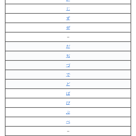
じ
ず
ぜ
–
だ
ぢ
づ
で
ど
ば
び
ぶ
べ
–