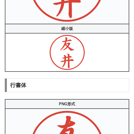
縮小版
行書体
PNG形式