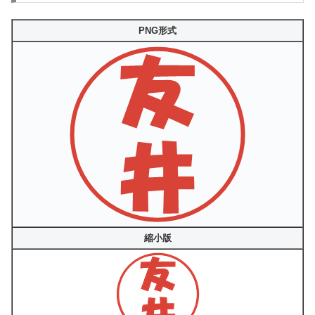
PNG形式
縮小版