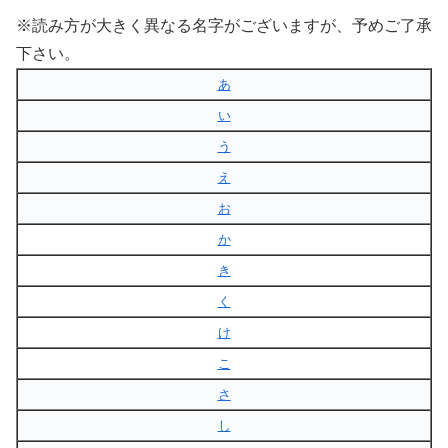
※読み方が大きく異なる名字がございますが、予めご了承
下さい。
あ
い
う
え
お
か
き
く
け
こ
さ
し