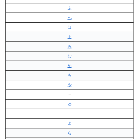
ふ
へ
ほ
ま
み
む
め
も
や
–
ゆ
–
よ
ら