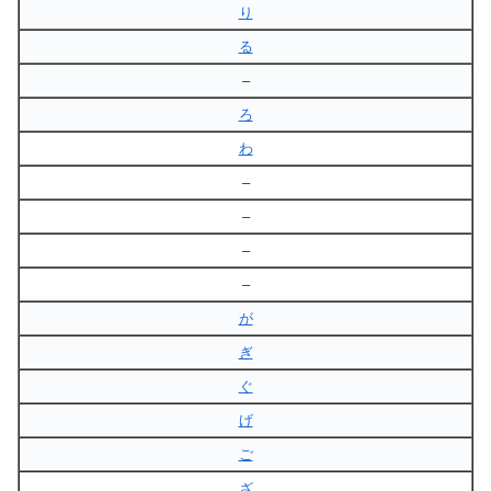
り
る
–
ろ
わ
–
–
–
–
が
ぎ
ぐ
げ
ご
ざ