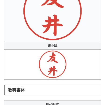
縮小版
教科書体
PNG形式