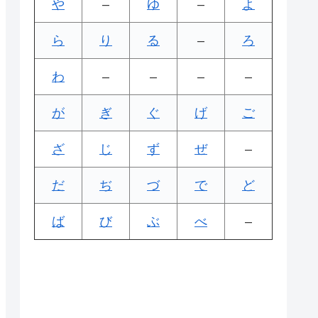
や
–
ゆ
–
よ
ら
り
る
–
ろ
わ
–
–
–
–
が
ぎ
ぐ
げ
ご
ざ
じ
ず
ぜ
–
だ
ぢ
づ
で
ど
ば
び
ぶ
べ
–