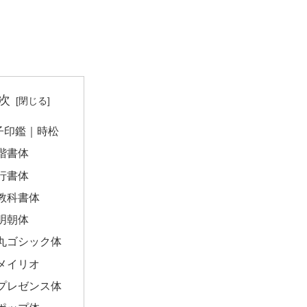
次
子印鑑｜時松
楷書体
行書体
教科書体
明朝体
丸ゴシック体
メイリオ
プレゼンス体