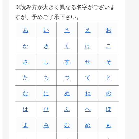
※読み方が大きく異なる名字がございま
すが、予めご了承下さい。
あ
い
う
え
お
か
き
く
け
こ
さ
し
す
せ
そ
た
ち
つ
て
と
な
に
ぬ
ね
の
は
ひ
ふ
へ
ほ
ま
み
む
め
も