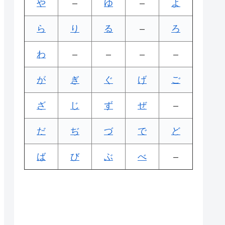
や
–
ゆ
–
よ
ら
り
る
–
ろ
わ
–
–
–
–
が
ぎ
ぐ
げ
ご
ざ
じ
ず
ぜ
–
だ
ぢ
づ
で
ど
ば
び
ぶ
べ
–