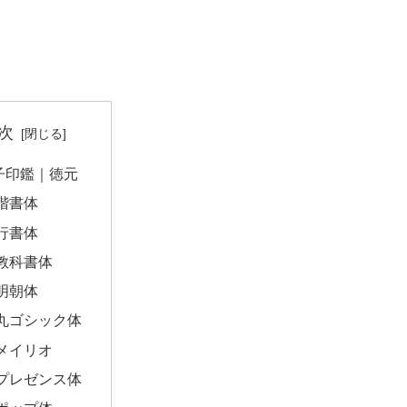
次
子印鑑｜徳元
楷書体
行書体
教科書体
明朝体
丸ゴシック体
メイリオ
プレゼンス体