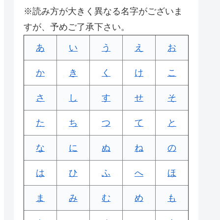
※読み方が大きく異なる名字がございま
すが、予めご了承下さい。
あ
い
う
え
お
か
き
く
け
こ
さ
し
す
せ
そ
た
ち
つ
て
と
な
に
ぬ
ね
の
は
ひ
ふ
へ
ほ
ま
み
む
め
も