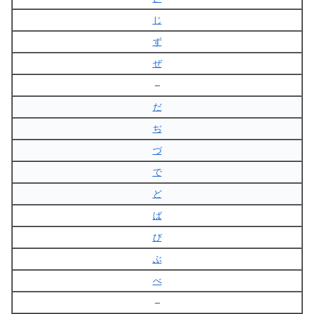
じ
ず
ぜ
–
だ
ぢ
づ
で
ど
ば
び
ぶ
べ
–