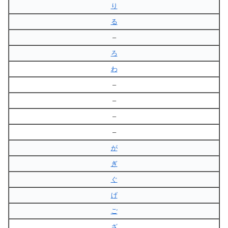
り
る
–
ろ
わ
–
–
–
–
が
ぎ
ぐ
げ
ご
ざ