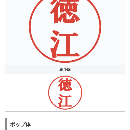
縮小版
ポップ体