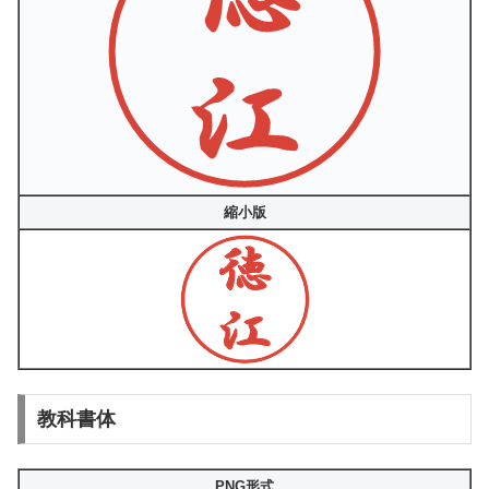
縮小版
教科書体
PNG形式