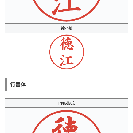
縮小版
行書体
PNG形式