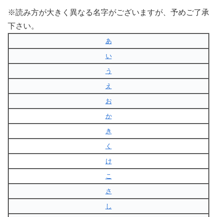
※読み方が大きく異なる名字がございますが、予めご了承
下さい。
あ
い
う
え
お
か
き
く
け
こ
さ
し