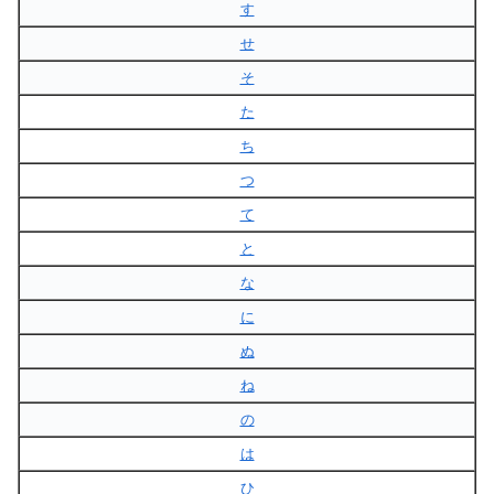
す
せ
そ
た
ち
つ
て
と
な
に
ぬ
ね
の
は
ひ