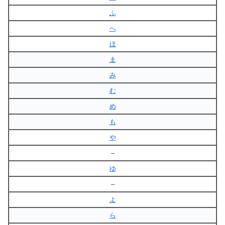
ふ
へ
ほ
ま
み
む
め
も
や
–
ゆ
–
よ
ら