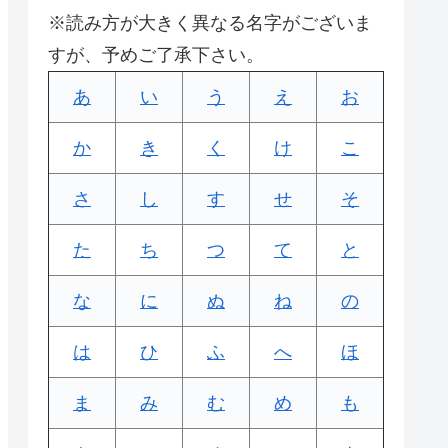
※読み方が大きく異なる名字がございま
すが、予めご了承下さい。
あ
い
う
え
お
か
き
く
け
こ
さ
し
す
せ
そ
た
ち
つ
て
と
な
に
ぬ
ね
の
は
ひ
ふ
へ
ほ
ま
み
む
め
も