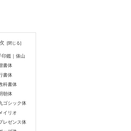
次
子印鑑｜俵山
楷書体
行書体
教科書体
明朝体
丸ゴシック体
メイリオ
プレゼンス体