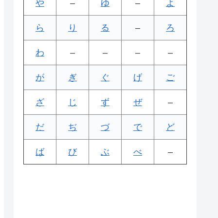
や
–
ゆ
–
よ
ら
り
る
–
ろ
わ
–
–
–
–
が
ぎ
ぐ
げ
ご
ざ
じ
ず
ぜ
–
だ
ぢ
づ
で
ど
ば
び
ぶ
べ
–