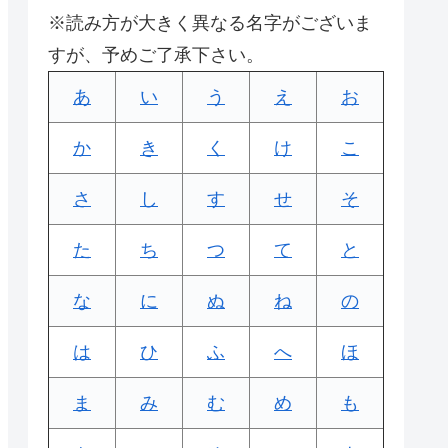
※読み方が大きく異なる名字がございま
すが、予めご了承下さい。
あ
い
う
え
お
か
き
く
け
こ
さ
し
す
せ
そ
た
ち
つ
て
と
な
に
ぬ
ね
の
は
ひ
ふ
へ
ほ
ま
み
む
め
も