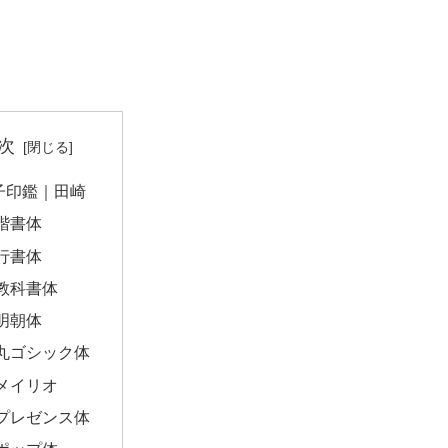
次
子印鑑｜田崎
楷書体
行書体
教科書体
明朝体
丸ゴシック体
メイリオ
プレゼンス体