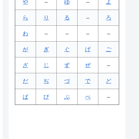
や
–
ゆ
–
よ
ら
り
る
–
ろ
わ
–
–
–
–
が
ぎ
ぐ
げ
ご
ざ
じ
ず
ぜ
–
だ
ぢ
づ
で
ど
ば
び
ぶ
べ
–