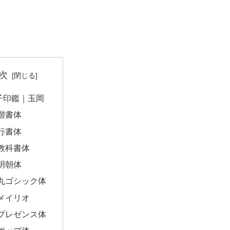
次
子印鑑｜玉岡
楷書体
行書体
教科書体
明朝体
丸ゴシック体
メイリオ
プレゼンス体