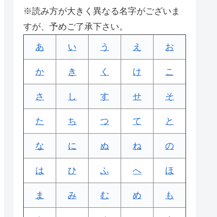
※読み方が大きく異なる名字がございま
すが、予めご了承下さい。
あ
い
う
え
お
か
き
く
け
こ
さ
し
す
せ
そ
た
ち
つ
て
と
な
に
ぬ
ね
の
は
ひ
ふ
へ
ほ
ま
み
む
め
も