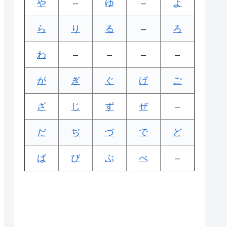
や
–
ゆ
–
よ
ら
り
る
–
ろ
わ
–
–
–
–
が
ぎ
ぐ
げ
ご
ざ
じ
ず
ぜ
–
だ
ぢ
づ
で
ど
ば
び
ぶ
べ
–