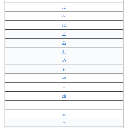
ふ
へ
ほ
ま
み
む
め
も
や
–
ゆ
–
よ
ら