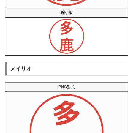
縮小版
メイリオ
PNG形式