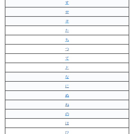
す
せ
そ
た
ち
つ
て
と
な
に
ぬ
ね
の
は
ひ