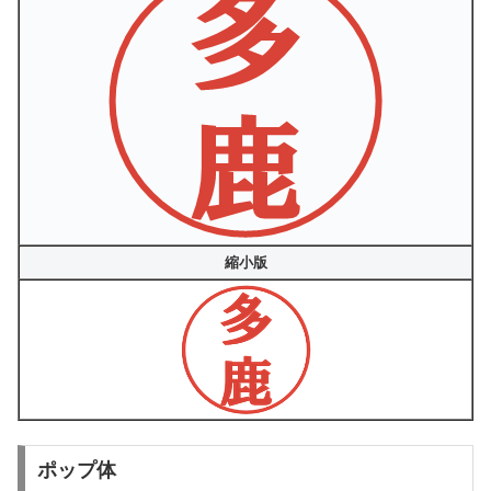
縮小版
ポップ体