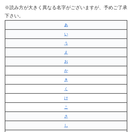
※読み方が大きく異なる名字がございますが、予めご了承
下さい。
あ
い
う
え
お
か
き
く
け
こ
さ
し