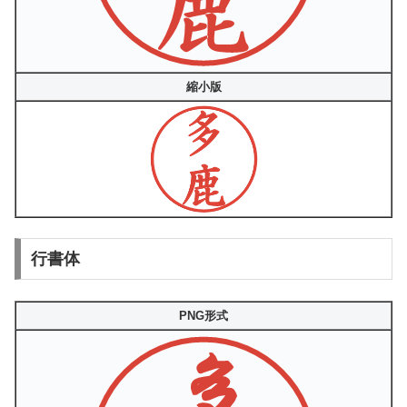
縮小版
行書体
PNG形式