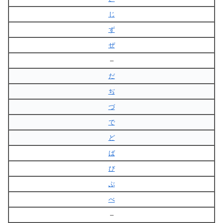
じ
ず
ぜ
–
だ
ぢ
づ
で
ど
ば
び
ぶ
べ
–