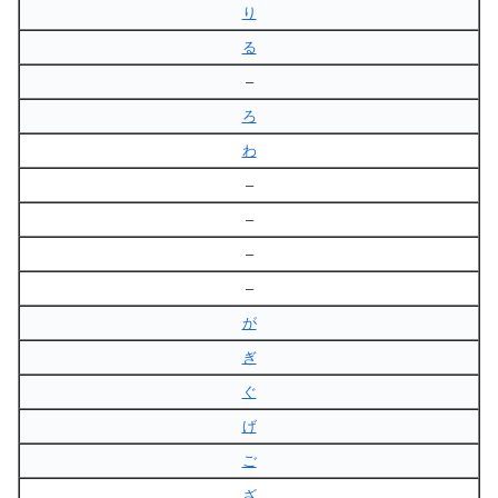
り
る
–
ろ
わ
–
–
–
–
が
ぎ
ぐ
げ
ご
ざ