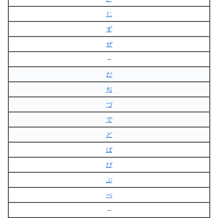
じ
ず
ぜ
–
だ
ぢ
づ
で
ど
ば
び
ぶ
べ
–