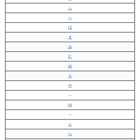
ふ
へ
ほ
ま
み
む
め
も
や
–
ゆ
–
よ
ら