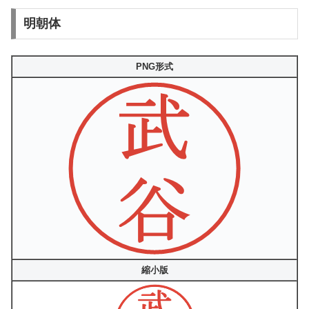
明朝体
PNG形式
縮小版