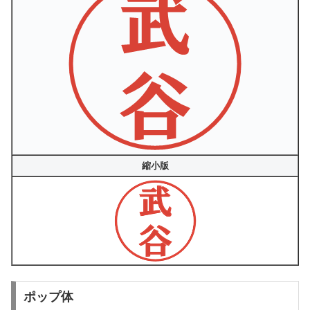
縮小版
ポップ体