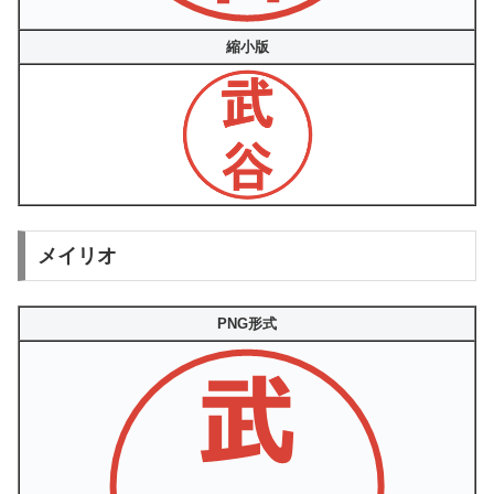
縮小版
メイリオ
PNG形式