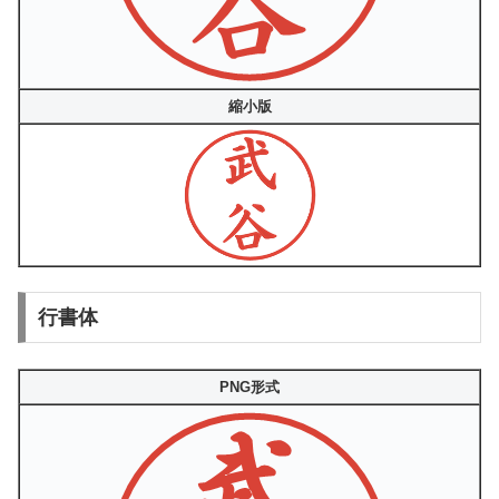
縮小版
行書体
PNG形式