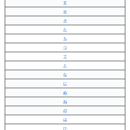
す
せ
そ
た
ち
つ
て
と
な
に
ぬ
ね
の
は
ひ