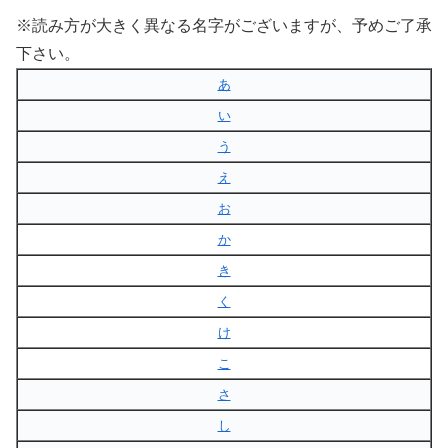
※読み方が大きく異なる名字がございますが、予めご了承
下さい。
あ
い
う
え
お
か
き
く
け
こ
さ
し