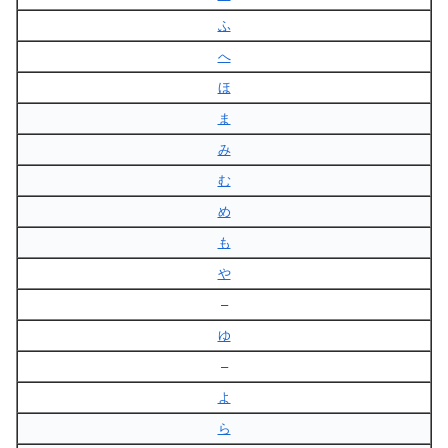
ふ
へ
ほ
ま
み
む
め
も
や
–
ゆ
–
よ
ら