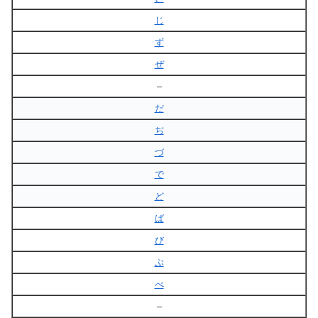
じ
ず
ぜ
–
だ
ぢ
づ
で
ど
ば
び
ぶ
べ
–