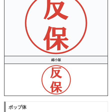
縮小版
ポップ体