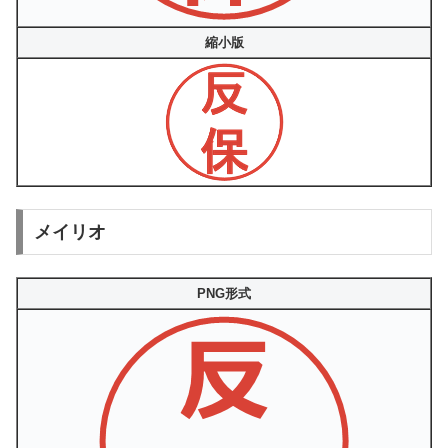
縮小版
メイリオ
PNG形式