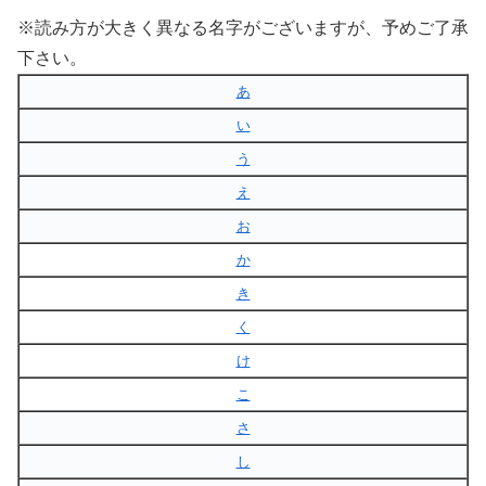
※読み方が大きく異なる名字がございますが、予めご了承
下さい。
あ
い
う
え
お
か
き
く
け
こ
さ
し