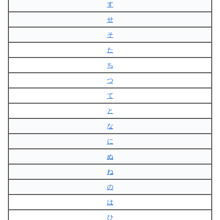
す
せ
そ
た
ち
つ
て
と
な
に
ぬ
ね
の
は
ひ