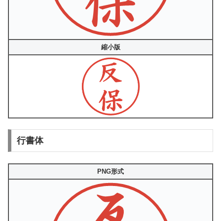
縮小版
行書体
PNG形式