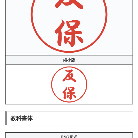
縮小版
教科書体
PNG形式