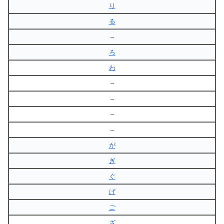
り
る
–
ろ
わ
–
–
–
–
が
ぎ
ぐ
げ
ご
ざ