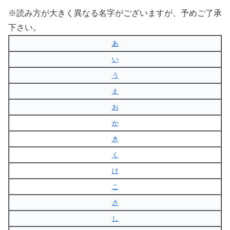
※読み方が大きく異なる名字がございますが、予めご了承
下さい。
あ
い
う
え
お
か
き
く
け
こ
さ
し