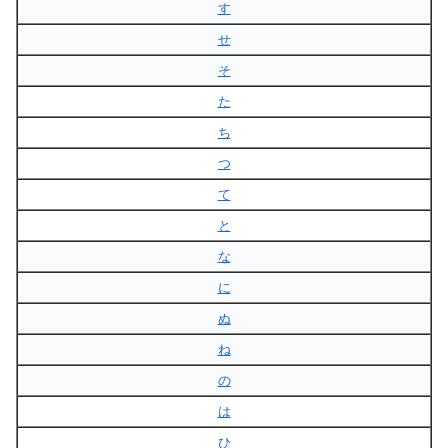
す
せ
そ
た
ち
つ
て
と
な
に
ぬ
ね
の
は
ひ