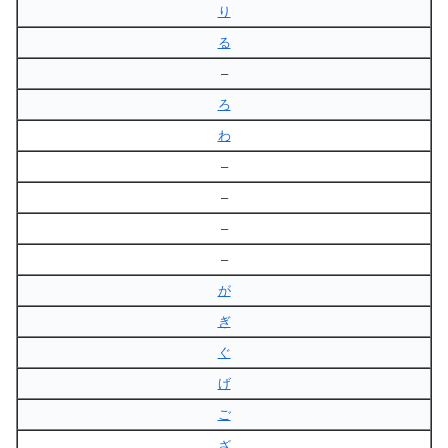
り
る
–
ろ
わ
–
–
–
–
が
ぎ
ぐ
げ
ご
ざ