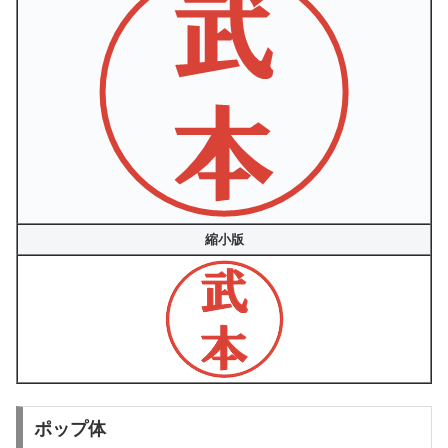
縮小版
ポップ体