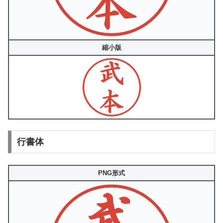
縮小版
行書体
PNG形式