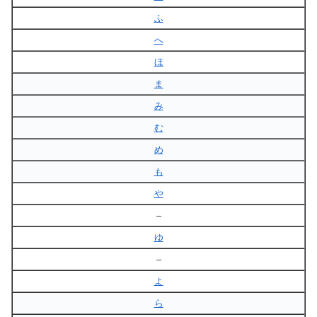
ふ
へ
ほ
ま
み
む
め
も
や
–
ゆ
–
よ
ら