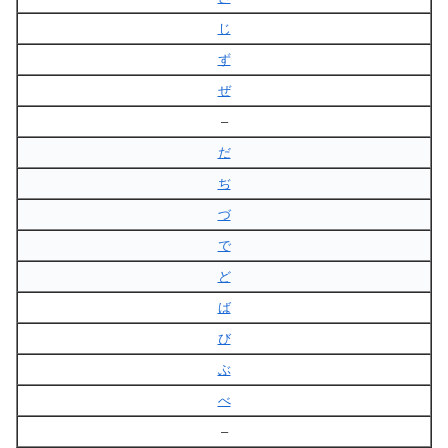
じ
ず
ぜ
–
だ
ぢ
づ
で
ど
ば
び
ぶ
べ
–