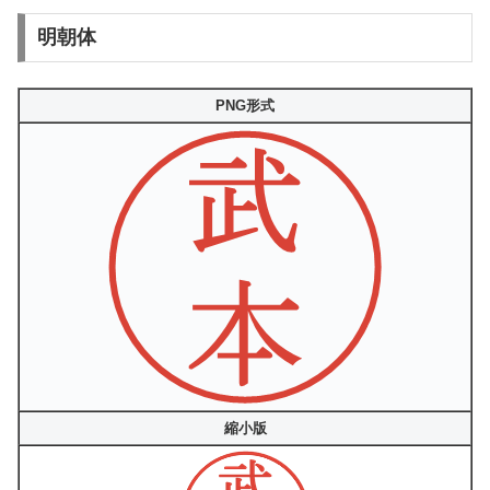
明朝体
PNG形式
縮小版