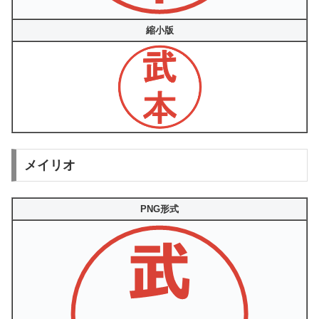
縮小版
メイリオ
PNG形式