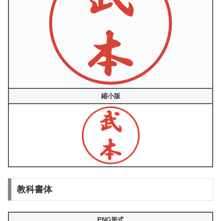
縮小版
教科書体
PNG形式