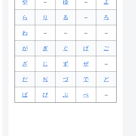
や
–
ゆ
–
よ
ら
り
る
–
ろ
わ
–
–
–
–
が
ぎ
ぐ
げ
ご
ざ
じ
ず
ぜ
–
だ
ぢ
づ
で
ど
ば
び
ぶ
べ
–