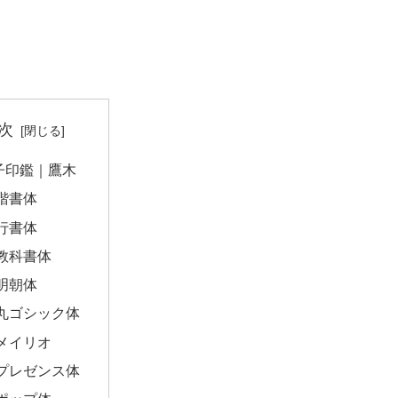
次
子印鑑｜鷹木
楷書体
行書体
教科書体
明朝体
丸ゴシック体
メイリオ
プレゼンス体