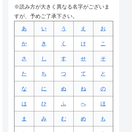
※読み方が大きく異なる名字がございま
すが、予めご了承下さい。
あ
い
う
え
お
か
き
く
け
こ
さ
し
す
せ
そ
た
ち
つ
て
と
な
に
ぬ
ね
の
は
ひ
ふ
へ
ほ
ま
み
む
め
も