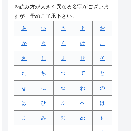
※読み方が大きく異なる名字がございま
すが、予めご了承下さい。
あ
い
う
え
お
か
き
く
け
こ
さ
し
す
せ
そ
た
ち
つ
て
と
な
に
ぬ
ね
の
は
ひ
ふ
へ
ほ
ま
み
む
め
も