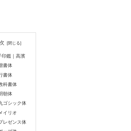
次
子印鑑｜高濱
楷書体
行書体
教科書体
明朝体
丸ゴシック体
メイリオ
プレゼンス体