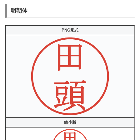
明朝体
PNG形式
縮小版