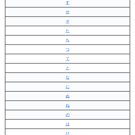
す
せ
そ
た
ち
つ
て
と
な
に
ぬ
ね
の
は
ひ