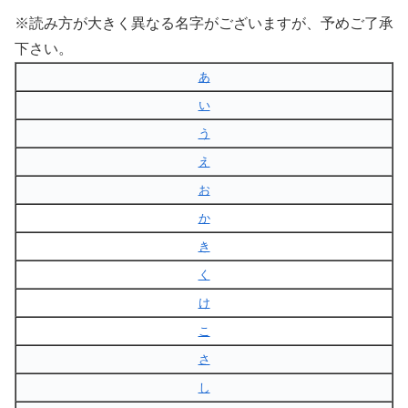
※読み方が大きく異なる名字がございますが、予めご了承
下さい。
あ
い
う
え
お
か
き
く
け
こ
さ
し