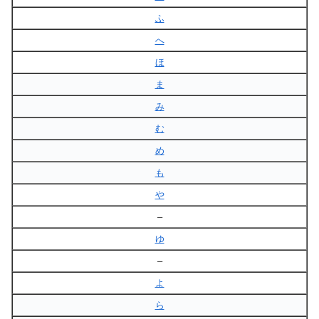
ふ
へ
ほ
ま
み
む
め
も
や
–
ゆ
–
よ
ら