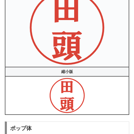
縮小版
ポップ体