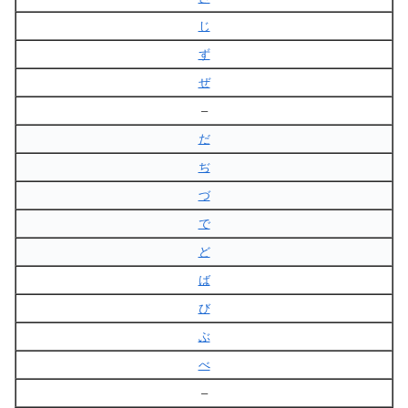
じ
ず
ぜ
–
だ
ぢ
づ
で
ど
ば
び
ぶ
べ
–