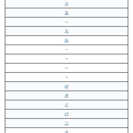
り
る
–
ろ
わ
–
–
–
–
が
ぎ
ぐ
げ
ご
ざ