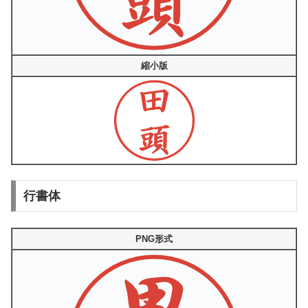
縮小版
行書体
PNG形式