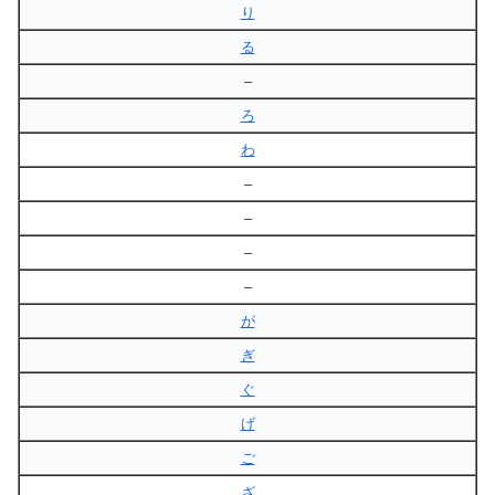
り
る
–
ろ
わ
–
–
–
–
が
ぎ
ぐ
げ
ご
ざ