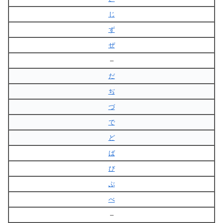
じ
ず
ぜ
–
だ
ぢ
づ
で
ど
ば
び
ぶ
べ
–