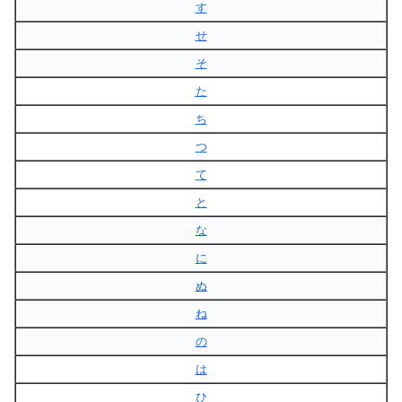
す
せ
そ
た
ち
つ
て
と
な
に
ぬ
ね
の
は
ひ