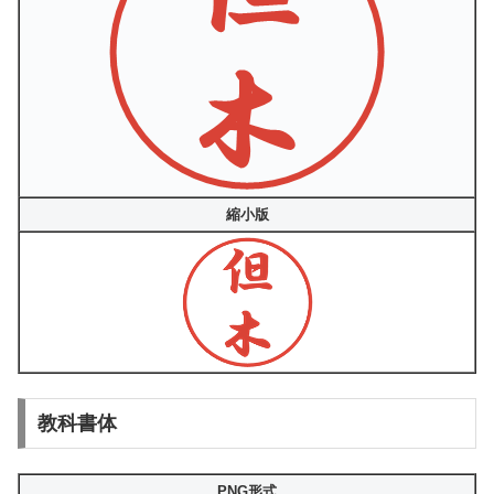
縮小版
教科書体
PNG形式