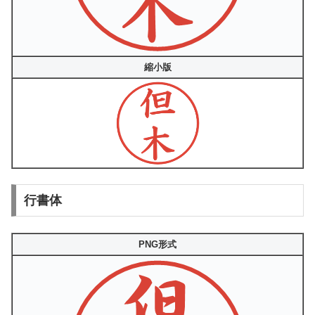
縮小版
行書体
PNG形式