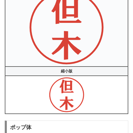
縮小版
ポップ体