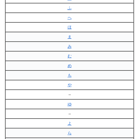
ふ
へ
ほ
ま
み
む
め
も
や
–
ゆ
–
よ
ら