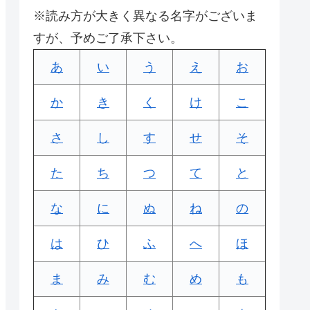
※読み方が大きく異なる名字がございま
すが、予めご了承下さい。
あ
い
う
え
お
か
き
く
け
こ
さ
し
す
せ
そ
た
ち
つ
て
と
な
に
ぬ
ね
の
は
ひ
ふ
へ
ほ
ま
み
む
め
も