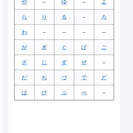
や
–
ゆ
–
よ
ら
り
る
–
ろ
わ
–
–
–
–
が
ぎ
ぐ
げ
ご
ざ
じ
ず
ぜ
–
だ
ぢ
づ
で
ど
ば
び
ぶ
べ
–