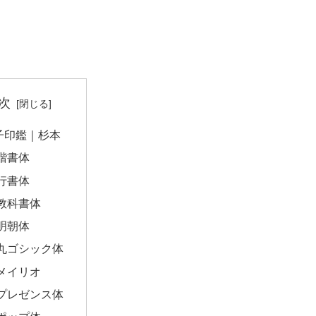
次
子印鑑｜杉本
楷書体
行書体
教科書体
明朝体
丸ゴシック体
メイリオ
プレゼンス体