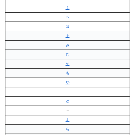
ふ
へ
ほ
ま
み
む
め
も
や
–
ゆ
–
よ
ら