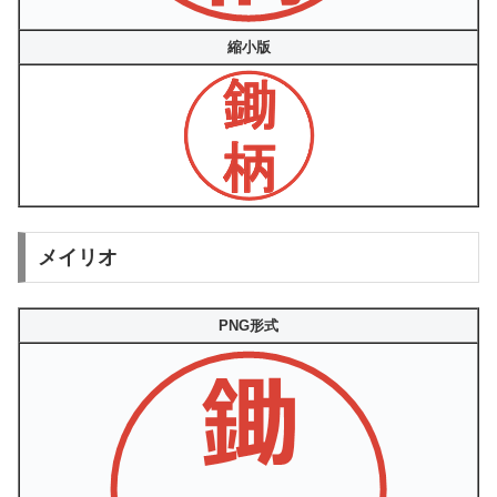
縮小版
メイリオ
PNG形式