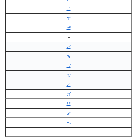
じ
ず
ぜ
–
だ
ぢ
づ
で
ど
ば
び
ぶ
べ
–