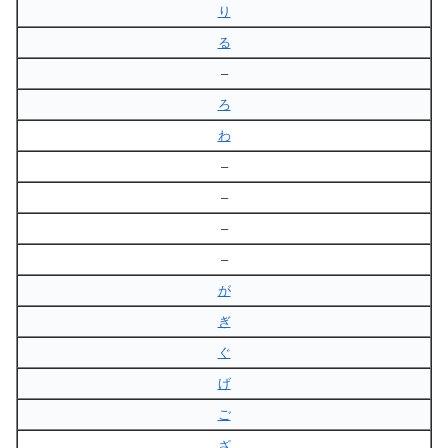
り
る
–
ろ
わ
–
–
–
–
が
ぎ
ぐ
げ
ご
ざ