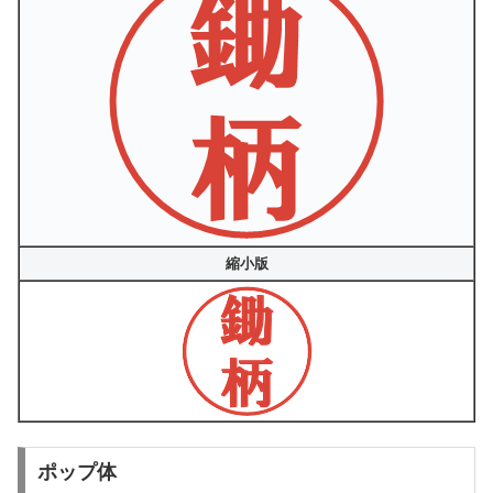
縮小版
ポップ体