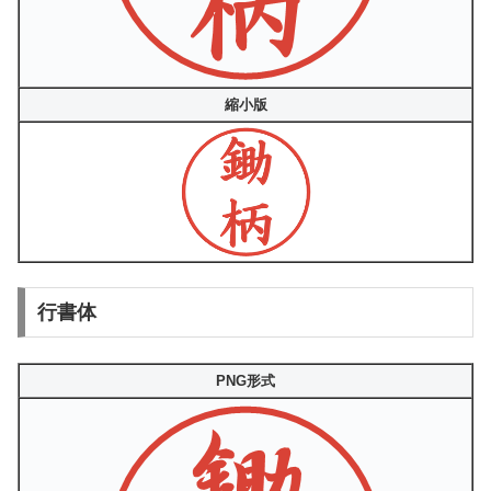
縮小版
行書体
PNG形式