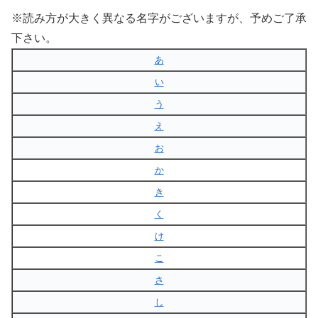
※読み方が大きく異なる名字がございますが、予めご了承
下さい。
あ
い
う
え
お
か
き
く
け
こ
さ
し