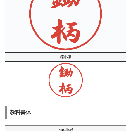
縮小版
教科書体
PNG形式