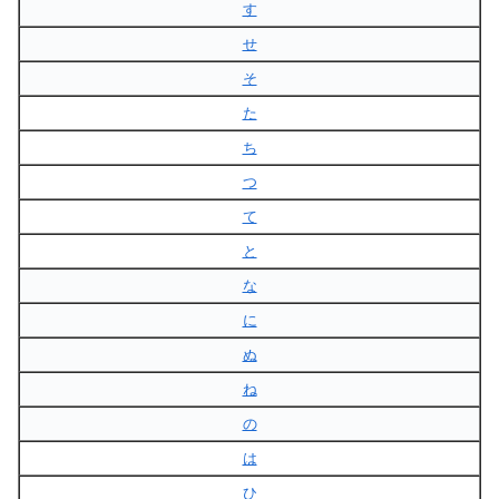
す
せ
そ
た
ち
つ
て
と
な
に
ぬ
ね
の
は
ひ