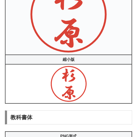
縮小版
教科書体
PNG形式