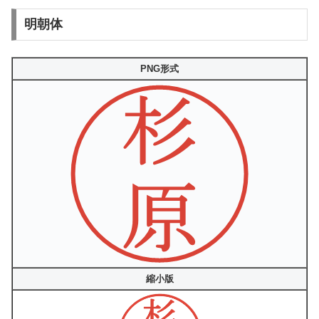
明朝体
PNG形式
縮小版