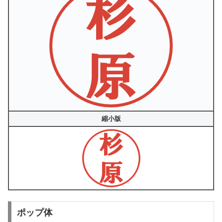
縮小版
ポップ体