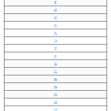
す
せ
そ
た
ち
つ
て
と
な
に
ぬ
ね
の
は
ひ