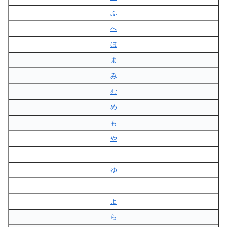
ふ
へ
ほ
ま
み
む
め
も
や
–
ゆ
–
よ
ら