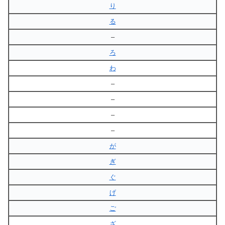
り
る
–
ろ
わ
–
–
–
–
が
ぎ
ぐ
げ
ご
ざ