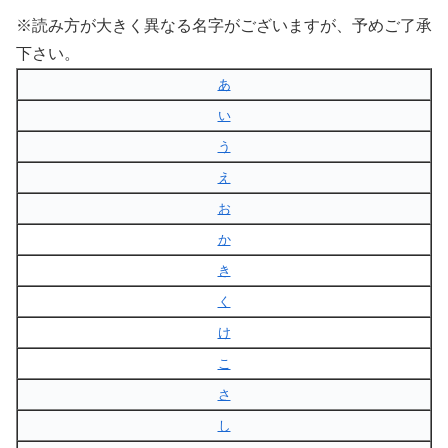
※読み方が大きく異なる名字がございますが、予めご了承
下さい。
あ
い
う
え
お
か
き
く
け
こ
さ
し