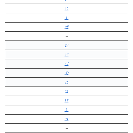
じ
ず
ぜ
–
だ
ぢ
づ
で
ど
ば
び
ぶ
べ
–