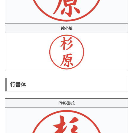
縮小版
行書体
PNG形式