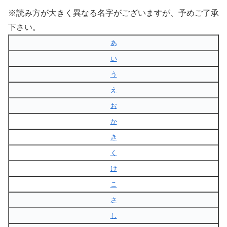
※読み方が大きく異なる名字がございますが、予めご了承
下さい。
あ
い
う
え
お
か
き
く
け
こ
さ
し