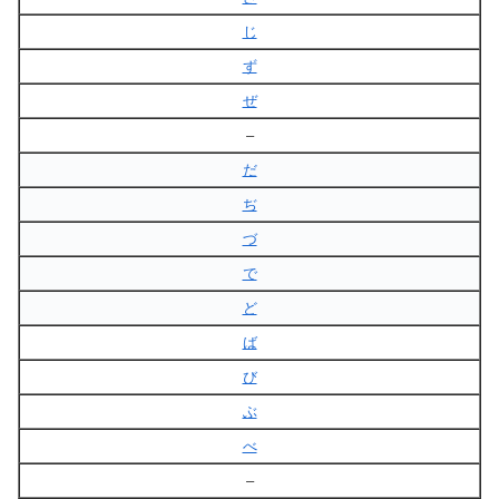
じ
ず
ぜ
–
だ
ぢ
づ
で
ど
ば
び
ぶ
べ
–