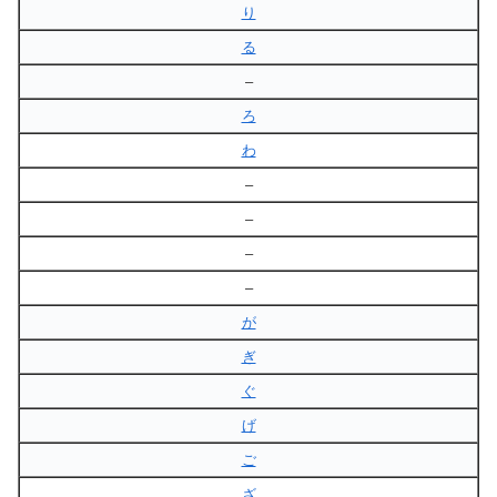
り
る
–
ろ
わ
–
–
–
–
が
ぎ
ぐ
げ
ご
ざ