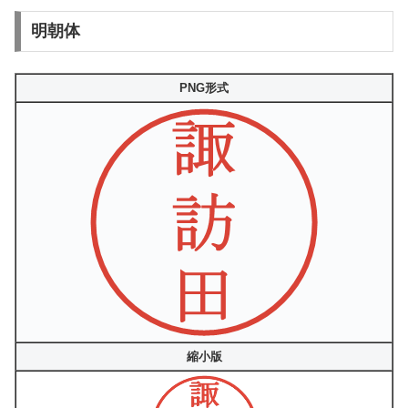
明朝体
PNG形式
縮小版