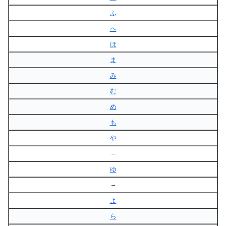
ふ
へ
ほ
ま
み
む
め
も
や
–
ゆ
–
よ
ら