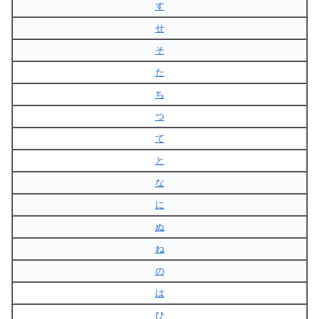
す
せ
そ
た
ち
つ
て
と
な
に
ぬ
ね
の
は
ひ