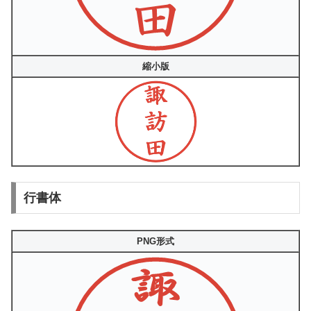
縮小版
行書体
PNG形式