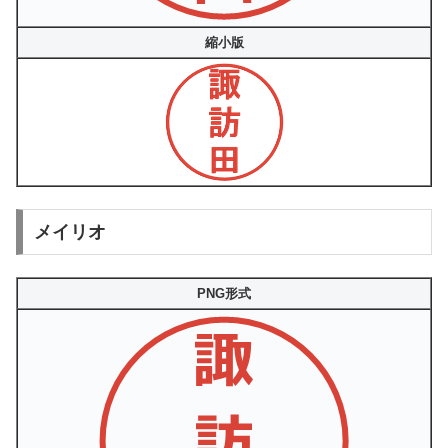
縮小版
メイリオ
PNG形式