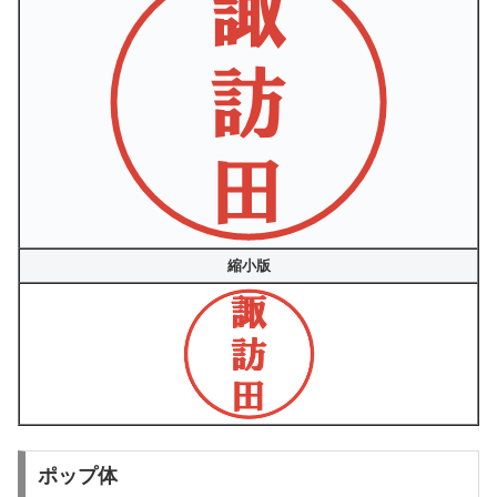
縮小版
ポップ体