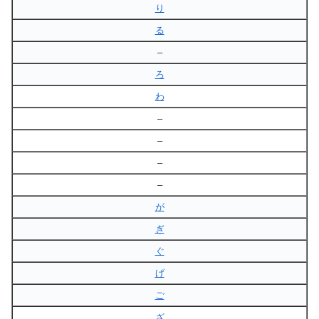
り
る
–
ろ
わ
–
–
–
–
が
ぎ
ぐ
げ
ご
ざ