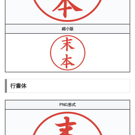
縮小版
行書体
PNG形式