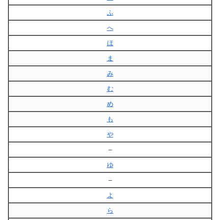
ふ
へ
ほ
ま
み
む
め
も
や
–
ゆ
–
よ
ら