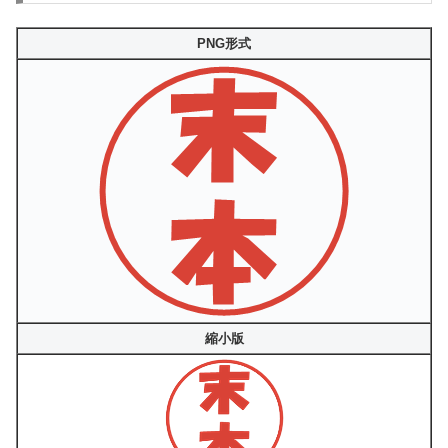
PNG形式
縮小版