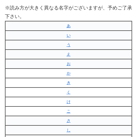
※読み方が大きく異なる名字がございますが、予めご了承
下さい。
あ
い
う
え
お
か
き
く
け
こ
さ
し