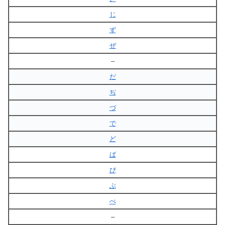
じ
ず
ぜ
–
だ
ぢ
づ
で
ど
ば
び
ぶ
べ
–