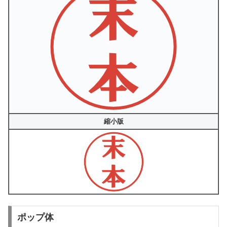
縮小版
ポップ体