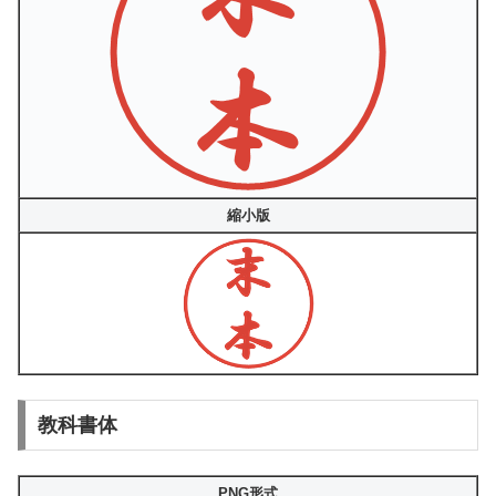
縮小版
教科書体
PNG形式