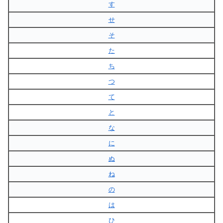
す
せ
そ
た
ち
つ
て
と
な
に
ぬ
ね
の
は
ひ