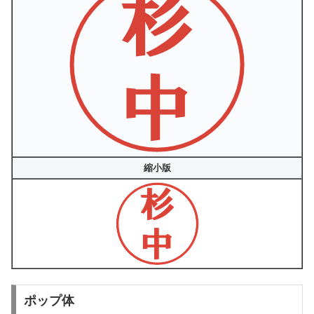
縮小版
ポップ体