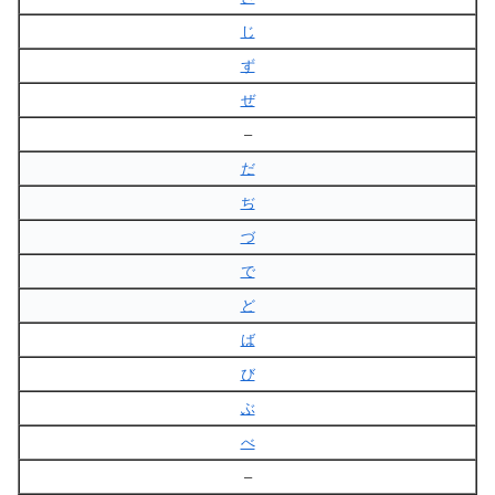
じ
ず
ぜ
–
だ
ぢ
づ
で
ど
ば
び
ぶ
べ
–