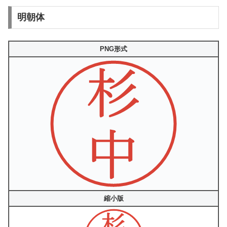
明朝体
PNG形式
縮小版