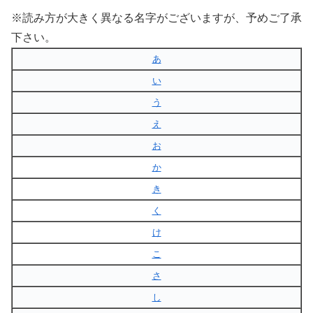
※読み方が大きく異なる名字がございますが、予めご了承
下さい。
あ
い
う
え
お
か
き
く
け
こ
さ
し