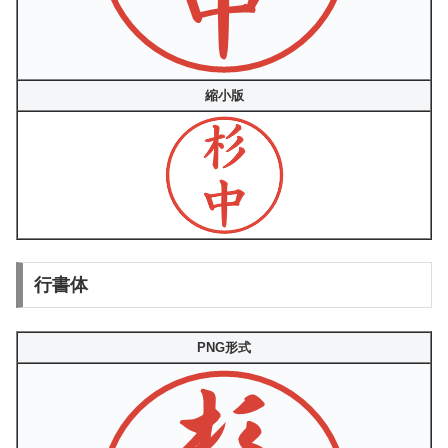
縮小版
行書体
PNG形式