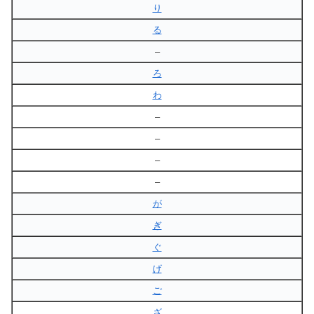
り
る
–
ろ
わ
–
–
–
–
が
ぎ
ぐ
げ
ご
ざ