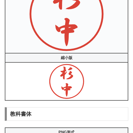
縮小版
教科書体
PNG形式