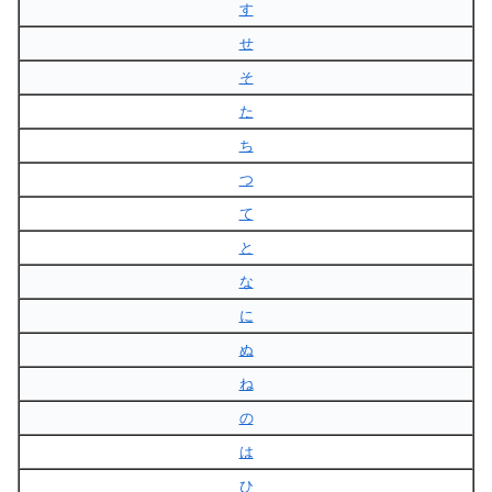
す
せ
そ
た
ち
つ
て
と
な
に
ぬ
ね
の
は
ひ