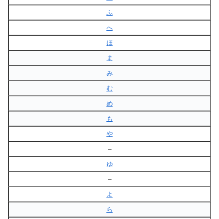
ふ
へ
ほ
ま
み
む
め
も
や
–
ゆ
–
よ
ら