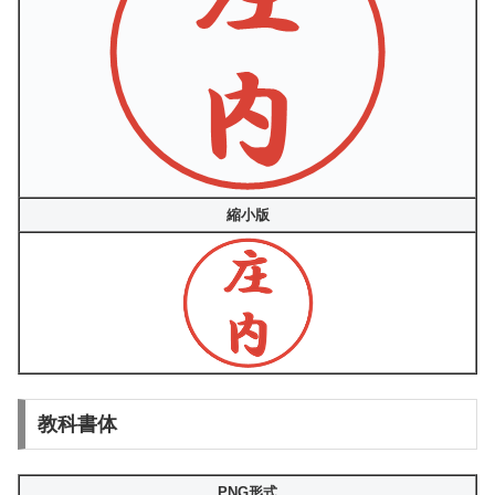
縮小版
教科書体
PNG形式