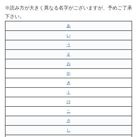
※読み方が大きく異なる名字がございますが、予めご了承
下さい。
あ
い
う
え
お
か
き
く
け
こ
さ
し