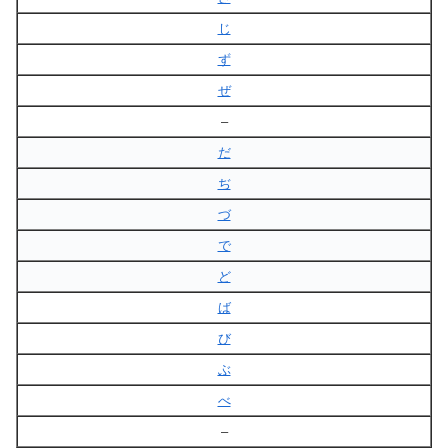
じ
ず
ぜ
–
だ
ぢ
づ
で
ど
ば
び
ぶ
べ
–