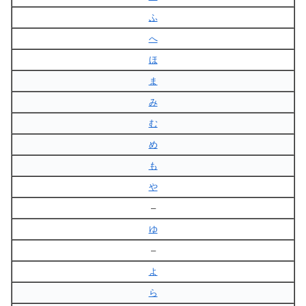
ふ
へ
ほ
ま
み
む
め
も
や
–
ゆ
–
よ
ら