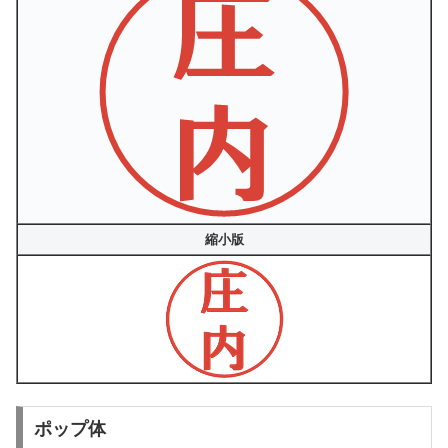
縮小版
ポップ体