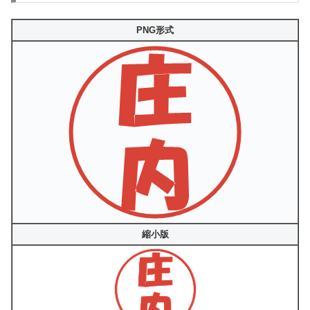
PNG形式
縮小版