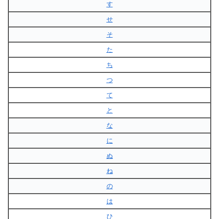
す
せ
そ
た
ち
つ
て
と
な
に
ぬ
ね
の
は
ひ