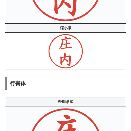
縮小版
行書体
PNG形式