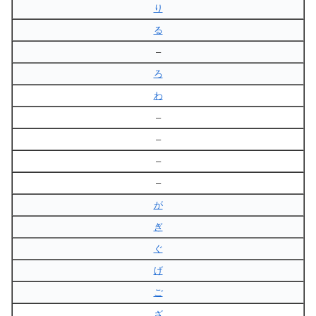
り
る
–
ろ
わ
–
–
–
–
が
ぎ
ぐ
げ
ご
ざ